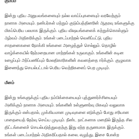
கும்பம்
இன்று புதிய அனுபவங்களையும் நல்ல வாய்ப்புகளையும் வரவேற்கும்
நாளாக அமையும். நண்பர்கள் மற்றும் குடும்பத்தினரின் ஆதரவு உங்களுக்கு
மிகப்பெரிய பலமாக இருக்கும். புதிய விஷயங்களைக் கற்றுக்கொள்ளும்
ஆர்வம் அதிகரிக்கும். உங்கள் படைப்பாற்றல் வெளிப்பட்டு, புதிய
சாதனைகளை நோக்கி உங்களை அழைத்துச் செல்லும். தொழில்
வாழ்க்கையில் நேர்மறையான மாற்றங்கள் உருவாகும். உங்களின் கடின
உழைப்பும் அர்ப்பணிப்பும் மேலதிகாரிகளின் கவனத்தை ஈர்க்கும். குழுவாக
இணைந்து செயல்பட்டால் பெரிய வெற்றிகளைப் பெற முடியும்.
மீனம்
இன்று உங்களுக்குப் புதிய நம்பிக்கையையும் புத்துணர்ச்சியையும்
அளிக்கும் நாளாக அமையும். உங்களின் உள்ளுணர்வு மிகவும் வலுவாக
இருக்கும் என்பதால், முக்கியமான முடிவுகளை எடுக்கும் போது சரியான
பாதையைத் தேர்வு செய்ய முடியும். நீண்ட நாட்களாக மனதில் இருந்த சில
திட்டங்களைச் செயல்படுத்துவதற்கு இது ஏற்ற தருணமாக இருக்கும்.
உங்கள் படைப்பாற்றல் அதிகரிப்பதால் கலை, எழுத்து, இசை போன்ற