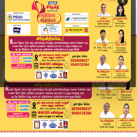
×
Home
ஆன்மிகம்
மேஷம் முதல் மீனம் வரை.. இன்றைய ராசி பலன் (03.07...