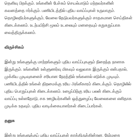
தெளிவு பிறக்கும். உங்களின் பேச்சும் செயல்பாடும் மற்றவர்களின்
கவனத்தை ஈர்க்கும். பணியிடத்தில் புதிய வாய்ப்புகள் உருவாகும்.
தொழிலதிபர்களுக்கும், வேலை தேடுபவர்களுக்கும் சாதகமான செய்திகள்
கிடைக்கலாம். உடற்பயிற்சி மூலம் உடலையும் மனதையும் சுறுசுறுப்பாக
வைத்திருக்கலாம்.
விருச்சிகம்
இன்று உங்களுக்கு மாற்றங்களும் புதிய வாய்ப்புகளும் நிறைந்த நாளாக
இருக்கும். உங்களின் உள்ளுணர்வு மிகவும் வலுவாக இருக்கும் என்பதால்,
முக்கிய முடிவுகளைச் சரியான நேரத்தில் உங்களால் எடுக்க முடியும்.
பணியிடத்தில் உங்கள் திறமைக்கு உரிய அங்கீகாரம் கிடைக்கும். தொழிலில்
புதிய பொறுப்புகள் கிடைக்கலாம். உழைப்பிற்கு உரிய பலன் கிடைக்கும்
வாய்ப்பு உள்ளதோடு, சக ஊழியர்களின் ஒத்துழைப்பு வேலைகளை எளிதாக
முடிக்க உதவும். புதிய வாடிக்கையாளர்கள் கிடைப்பார்கள்.
தனுசு
இன்று உங்களுக்குப் புதிய வாய்ப்புகள் காத்திருக்கின்றன. நேர்மறை