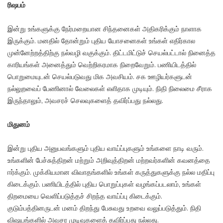
ரிஷபம்
இன்று உங்களுக்கு நேர்மறையான சிந்தனைகள் அதிகரிக்கும் நாளாக
இருக்கும். மனதில் தோன்றும் புதிய யோசனைகள் உங்கள் எதிர்கால
முன்னேற்றத்திற்கு நல்வழி வகுக்கும். திட்டமிட்டுச் செயல்பட்டால் நினைத்த
காரியங்கள் அனைத்தும் வெற்றிகரமாக நிறைவேறும். பணியிடத்தில்
பொறுமையுடன் செயல்படுவது மிக அவசியம். சக ஊழியர்களுடன்
நல்லுறவைப் பேணினால் வேலைகள் எளிதாக முடியும். நிதி நிலைமை சீராக
இருந்தாலும், அவசரச் செலவுகளைத் தவிர்ப்பது நல்லது.
மிதுனம்
இன்று புதிய அனுபவங்களும் புதிய வாய்ப்புகளும் உங்களை நாடி வரும்.
உங்களின் பேச்சுத்திறன் மற்றும் அறிவுத்திறன் மற்றவர்களின் கவனத்தை
ஈர்க்கும். முக்கியமான விவாதங்களில் உங்கள் கருத்துகளுக்கு நல்ல மதிப்பு
கிடைக்கும். பணியிடத்தில் புதிய பொறுப்புகள் வழங்கப்படலாம், உங்கள்
திறமையை வெளிப்படுத்தச் சிறந்த வாய்ப்பு கிடைக்கும்.
குடும்பத்தினருடன் மனம் திறந்து பேசுவது உறவை வலுப்படுத்தும். நிதி
விஷயங்களில் அவசர முடிவுகளைத் தவிர்ப்பது நல்லது.