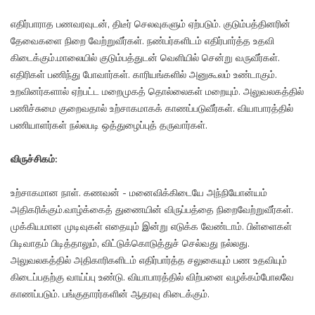
எதிர்பாராத பணவரவுடன், திடீர் செலவுகளும் ஏற்படும். குடும்பத்தினரின்
தேவைகளை நிறை வேற்றுவீர்கள். நண்பர்களிடம் எதிர்பார்த்த உதவி
கிடைக்கும்.மாலையில் குடும்பத்துடன் வெளியில் சென்று வருவீர்கள்.
எதிரிகள் பணிந்து போவார்கள். காரியங்களில் அனுகூலம் உண்டாகும்.
உறவினர்களால் ஏற்பட்ட மறைமுகத் தொல்லைகள் மறையும். அலுவலகத்தில்
பணிச்சுமை குறைவதால் உற்சாகமாகக் காணப்படுவீர்கள். வியாபாரத்தில்
பணியாளர்கள் நல்லபடி ஒத்துழைப்புத் தருவார்கள்.
விருச்சிகம்:
உற்சாகமான நாள். கணவன் - மனைவிக்கிடையே அந்நியோன்யம்
அதிகரிக்கும்.வாழ்க்கைத் துணையின் விருப்பத்தை நிறைவேற்றுவீர்கள்.
முக்கியமான முடிவுகள் எதையும் இன்று எடுக்க வேண்டாம். பிள்ளைகள்
பிடிவாதம் பிடித்தாலும், விட்டுக்கொடுத்துச் செல்வது நல்லது.
அலுவலகத்தில் அதிகாரிகளிடம் எதிர்பார்த்த சலுகையும் பண உதவியும்
கிடைப்பதற்கு வாய்ப்பு உண்டு. வியாபாரத்தில் விற்பனை வழக்கம்போலவே
காணப்படும். பங்குதாரர்களின் ஆதரவு கிடைக்கும்.