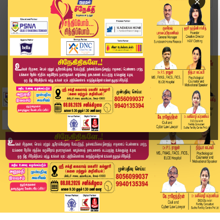
×
Home
ஆன்மிகம்
மேஷம் முதல் மீனம் வரை.. இன்றைய ராசி பலன் (27.06...