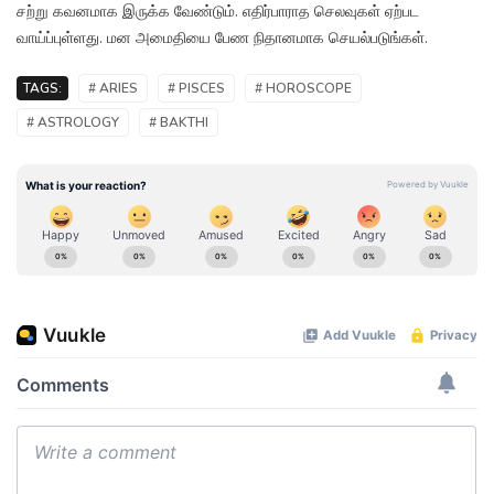
சற்று கவனமாக இருக்க வேண்டும். எதிர்பாராத செலவுகள் ஏற்பட
வாய்ப்புள்ளது. மன அமைதியை பேண நிதானமாக செயல்படுங்கள்.
TAGS:
# ARIES
# PISCES
# HOROSCOPE
# ASTROLOGY
# BAKTHI