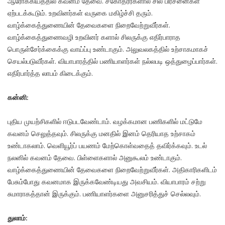
ஆரோக்கியத்தில் கவனம் தேவை. சகோதரர்களால் சில பிரச்னைகள்
ஏற்படக்கூடும். உறவினர்கள் வருகை மகிழ்ச்சி தரும்.
வாழ்க்கைத்துணையின் தேவைகளை நிறைவேற்றுவீர்கள்.
வாழ்க்கைத்துணைவழி உறவினர் களால் சிலருக்கு எதிர்பாராத
பொருள்சேர்க்கைக்கு வாய்ப்பு உண்டாகும். அலுவலகத்தில் உற்சாகமாகச்
செயல்படுவீர்கள். வியாபாரத்தில் பணியாளர்கள் நல்லபடி ஒத்துழைப்பார்கள்.
எதிர்பார்த்த லாபம் கிடைக்கும்.
கன்னி:
புதிய முயற்சிகளில் ஈடுபடவேண்டாம். வழக்கமான பணிகளில் மட்டுமே
கவனம் செலுத்தவும். சிலருக்கு மனதில் இனம் தெரியாத உற்சாகம்
உண்டாகலாம். வெளியூர்ப் பயணம் மேற்கொள்வதைத் தவிர்க்கவும். உடல்
நலனில் கவனம் தேவை. பிள்ளைகளால் அனுகூலம் உண்டாகும்.
வாழ்க்கைத்துணையின் தேவைகளை நிறைவேற்றுவீர்கள். அதிகாரிகளிடம்
பேசும்போது கவனமாக இருக்கவேண்டியது அவசியம். வியாபாரம் சற்று
சுமாராகத்தான் இருக்கும். பணியாளர்களை அனுசரித்துச் செல்லவும்.
துலாம்: