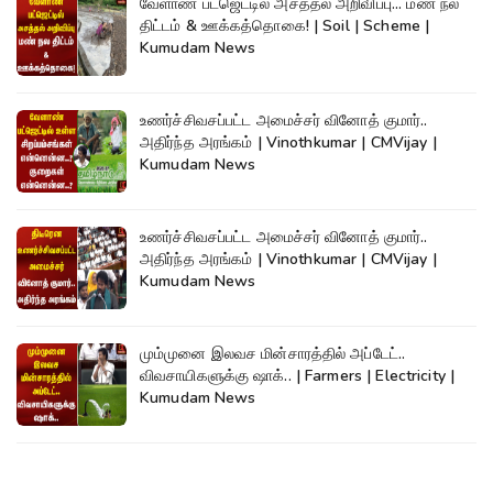
வேளாண் பட்ஜெட்டில் அசத்தல் அறிவிப்பு... மண் நல
திட்டம் & ஊக்கத்தொகை! | Soil | Scheme |
Kumudam News
உணர்ச்சிவசப்பட்ட அமைச்சர் வினோத் குமார்..
அதிர்ந்த அரங்கம் | Vinothkumar | CMVijay |
Kumudam News
உணர்ச்சிவசப்பட்ட அமைச்சர் வினோத் குமார்..
அதிர்ந்த அரங்கம் | Vinothkumar | CMVijay |
Kumudam News
மும்முனை இலவச மின்சாரத்தில் அப்டேட்..
விவசாயிகளுக்கு ஷாக்.. | Farmers | Electricity |
Kumudam News