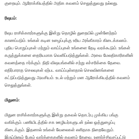
குறையும். ஆரோக்கியத்தில் அதிக கவனம் செலுத்துவது நல்லது.
ரிஷபம்:
ரிஷப ராசிக்காரர்களுக்கு இன்று தொழில் துறையில் முன்னேற்றம்
காணப்படும். உங்கள் கடின உழைப்புக்கு உரிய அங்கீகாரம் கிடைக்கலாம்.
புதிய பொறுப்புகள் மற்றும் வாய்ப்புகள் உங்களை தேடி வரக்கூடும். உங்கள்
கருத்துக்களை தைரியமாக வெளிப்படுத்துங்கள். அவை மேலதிகாரிகளின்
கவனத்தை ஈர்க்கும். நிதி விஷயங்களில் சற்று எச்சரிக்கை தேவை.
எதிர்பாராத செலவுகள் ஏற்பட வாய்ப்புள்ளதால் செலவினங்களை
கட்டுப்படுத்துவது அவசியம். உடல் மற்றும் மன ஆரோக்கியத்தில் கவனம்
செலுத்துங்கள்.
மிதுனம்:
மிதுன ராசிக்காரர்களுக்கு இன்று தகவல் தொடர்பு முக்கிய பங்கு
வகிக்கும். பணியிடத்தில் சக ஊழியர்களுடன் நல்ல ஒத்துழைப்பு
கிடைக்கும். இதனால் உங்கள் வேலைகள் எளிதாக நிறைவேறும்.
இருப்பினும் பேசும் வார்த்தைகளில் கவனம் தேவை. உணர்ச்சிவசப்பட்டு