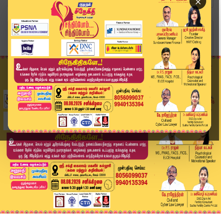
×
Home
ஆன்மிகம்
மேஷம் முதல் மீனம் வரை.. இன்றைய ராசி பலன் (26.06...