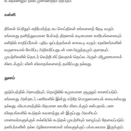
உடல்நலனிலும் நல்ல முன்னேற்றம் ஏற்படும்.
கன்னி
நீங்கள் பெரிதும் எதிர்பார்த்த சுப செய்திகள் உங்களைத் தேடி வரும்.
உங்களது தனித்துவமான பேச்சுத் திறனால் கடினமான காரியங்களையும்
எளிதில் சாதிப்பீர்கள். புதிய ஒப்பந்தங்கள் கைகூடி வரும்; உறவினர்களின்
வருகையால் சேமிப்பு அதிகரிப்பதுடன் மனஅழுத்தமும் குறையும்.
முயற்சிகளில் தொடர் வெற்றி கிட்டுவதால் தெய்வ அருள் பரிபூரணமாகக்
கிடைக்கும்; வீண் விவாதங்களைத் தவிர்ப்பது நல்லது.
துலாம்
குடும்பத்தில் அமைதியும், தொழிலில் சுமுகமான சூழலும் காணப்படும்.
உங்களது அன்றாடப் பணிகளில் இன்று சற்றே பொறுமையைக் கையாள்வது
நல்லது. வியாபாரத்தில் மிதமான லாபமே கிடைக்கும் என்பதால், பண
விஷயங்களில் கூடுதல் கவனத்துடன் இருப்பது அவசியம்.
மாணவர்களுக்குக் கல்வியில் கூடுதல் முயற்சியும் உழைப்பும் தேவைப்படும்.
நண்பர்களின் நல்ல ஆலோசனைகள் உங்களுக்குப் பக்கபலமாக இருக்கும்;