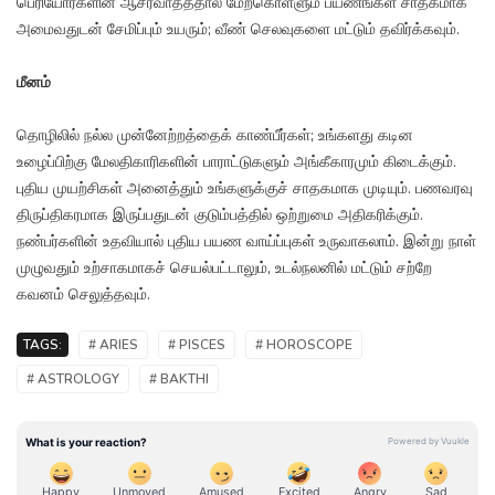
பெரியோர்களின் ஆசீர்வாதத்தால் மேற்கொள்ளும் பயணங்கள் சாதகமாக
அமைவதுடன் சேமிப்பும் உயரும்; வீண் செலவுகளை மட்டும் தவிர்க்கவும்.
மீனம்
தொழிலில் நல்ல முன்னேற்றத்தைக் காண்பீர்கள்; உங்களது கடின
உழைப்பிற்கு மேலதிகாரிகளின் பாராட்டுகளும் அங்கீகாரமும் கிடைக்கும்.
புதிய முயற்சிகள் அனைத்தும் உங்களுக்குச் சாதகமாக முடியும். பணவரவு
திருப்திகரமாக இருப்பதுடன் குடும்பத்தில் ஒற்றுமை அதிகரிக்கும்.
நண்பர்களின் உதவியால் புதிய பயண வாய்ப்புகள் உருவாகலாம். இன்று நாள்
முழுவதும் உற்சாகமாகச் செயல்பட்டாலும், உடல்நலனில் மட்டும் சற்றே
கவனம் செலுத்தவும்.
TAGS:
# ARIES
# PISCES
# HOROSCOPE
# ASTROLOGY
# BAKTHI