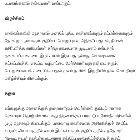
பயணங்களால் நன்மைகள் உண்டாகும்.
விருச்சிகம்
உறவினர்களின் ஆதரவால் மனதில் புதிய எண்ணங்களும் நம்பிக்கைகளும்
தோன்றும் நாளாகும். குடும்பப் பொறுப்புகள் அதிகரிப்பதுடன், நீங்கள்
எதிர்பார்த்த காரியங்கள் சற்றே தாமதமாக முடியலாம் என்பதால்
தன்னம்பிக்கையை இழக்காமல் இருப்பது நல்லது. செலவுகளைக்
கட்டுப்படுத்தி, தெய்வ வழிபாட்டை மேற்கொள்வது நன்மை தரும்.
பொறுமையைக் கடைப்பிடிப்பதன் மூலம் நாளின் இறுதியில் நல்ல செய்தியும்
மகிழ்ச்சியும் கிடைக்கும்.
தனுசு
உங்களுக்கு அனைத்துத் துறைகளிலும் வெற்றிகள் குவியும் நாளாக
அமையும். தொழிலில் உங்களது திறமைக்குப் பாராட்டும், மேலதிகாரிகளின்
முழு ஆதரவும் கிடைக்கும். பணவரவு கணிசமாக அதிகரித்துச் சேமிப்பு
உயரும்; வியாபாரத்தில் லாபம் இரட்டிப்பாகும். குடும்பத்தில் சந்தோஷம்
நிலவுவதுடன் நண்பர்களுடனான சந்திப்பு மனமகிழ்ச்சியைத் தரும்.