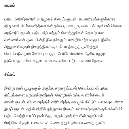
கடகம்
புதிய மனிதர்களின் அறிமுகம் கிடைப்பதுடன், சுப காரியங்களுக்கான
திருமணப் பேச்சுவார்த்தைகள் நல்லபடியாக முடிவடையும். தன்னம்பிக்கை
அதிகரிப்பதுடன், புதிய வீடு மற்றும் சொத்துக்கள் தொடர்பான
எண்ணங்கள் தடையின்றி நிறைவேறும். மனதில் உற்சாகமும் இனிய
அனுபவங்களும் நிறைந்திருக்கும். கோபத்தைத் தவிர்த்துச்
செயல்படுவதால் சேமிப்பு உயரும்; பெரியோர்களின் ஆசீர்வாதமும்
நற்பெயரும் கிடைக்கும். பயணங்களில் மட்டும் கவனம் தேவை.
சிம்மம்
இன்று நாள் முழுவதும் மிகுந்த சுறுசுறுப்புடன் செயல்பட்டுப் புதிய
திட்டங்களை உருவாக்குவீர்கள். தொழிலில் நல்ல வளர்ச்சியைக்
காண்பதுடன், வியாபாரத்தில் எதிர்பார்த்த லாபமும் கிட்டும். பணவரவு சீராக
இருப்பதுடன் குடும்பத்தில் ஒற்றுமை நிலவும். மாணவர்களுக்குக் கல்வியில்
புதிய வெற்றி வாய்ப்புகள் தேடி வரும். நண்பர்களின் உதவியால்
மேற்கொள்ளும் பயணங்கள் அனைத்தும் நல்ல பயனைத் தரும்;