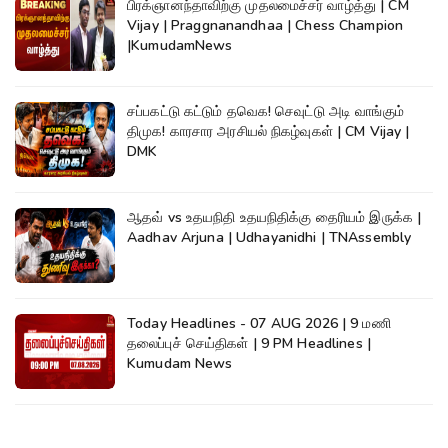
பிரக்ஞானந்தாவிற்கு முதலமைச்சர் வாழ்த்து | CM
Vijay | Praggnanandhaa | Chess Champion
|KumudamNews
சப்பகட்டு கட்டும் தவெக! செவுட்டு அடி வாங்கும்
திமுக! காரசார அரசியல் நிகழ்வுகள் | CM Vijay |
DMK
ஆதவ் vs உதயநிதி உதயநிதிக்கு தைரியம் இருக்க |
Aadhav Arjuna | Udhayanidhi | TNAssembly
Today Headlines - 07 AUG 2026 | 9 மணி
தலைப்புச் செய்திகள் | 9 PM Headlines |
Kumudam News