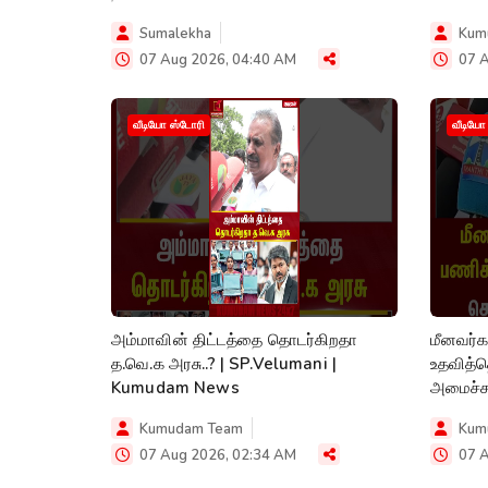
Sumalekha
Kum
07 Aug 2026, 04:40 AM
07 A
வீடியோ ஸ்டோரி
வீடியோ
அம்மாவின் திட்டத்தை தொடர்கிறதா
மீனவர்க
த.வெ.க அரசு..? | SP.Velumani |
உதவித்த
Kumudam News
அமைச்ச
News
Kumudam Team
Kum
07 Aug 2026, 02:34 AM
07 A