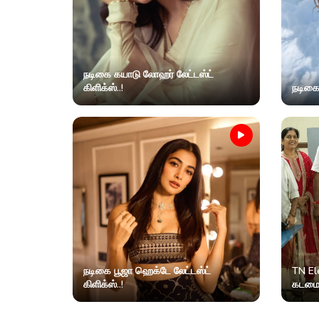
நடிகை கயாடு லோஹர் லேட்டஸ்ட்
கிளிக்ஸ்..!
நடிகை 
நடிகை பூஜா ஹெக்டே லேட்டஸ்ட்
TN El
கிளிக்ஸ்..!
கடமையா