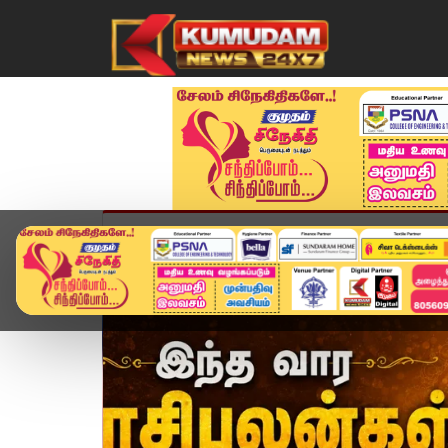
முகப்பு
விளையாட்டு
அண்மை
தமிழ்நாட