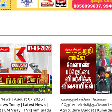
 ஸ்டோரி
வீடியோ ஸ்டோரி
t News | August 07 2026 |
"வாக்குறுதி எங்கே?" வேளாண்
ews Today | Latest News |
பட்ஜெட்டை விமர்சித்த விவசாயிகள
 | CM Vijay | TVK|Tamilnadu
Agriculture Budget | Kumud