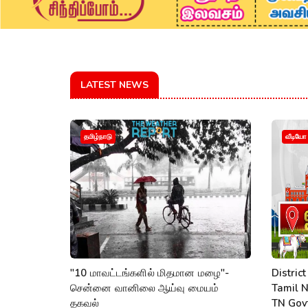
LATEST NEWS
தமிழ்நாடு
வீடியோ
"10 மாவட்டங்களில் மிதமான மழை"-
Distric
சென்னை வானிலை ஆய்வு மையம்
Tamil N
தகவல்
TN Govt