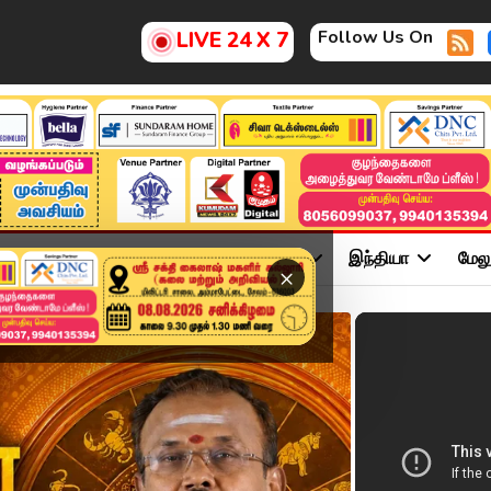
Follow Us On
LIVE 24 X 7
ு
சினிமா
அரசியல்
விளையாட்டு
இந்தியா
மேல
×