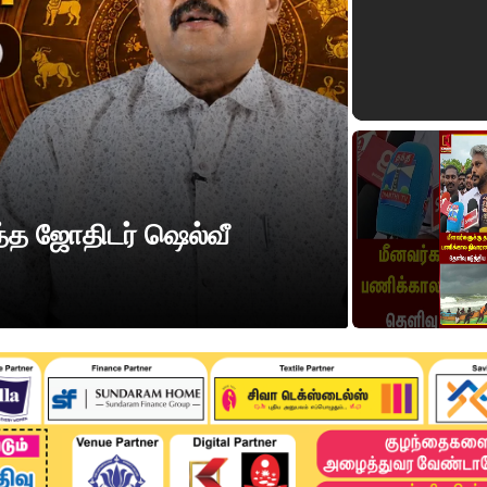
தமிழ்நாடு
"10 மாவ
த்த ஜோதிடர் ஷெல்வீ
வானிலை 
202