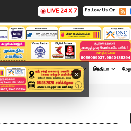
Follow Us On
LIVE 24 X 7
ு
சினிமா
அரசியல்
விளையாட்டு
இந்தியா
மேல
×