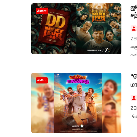
ஜூ
சினிமா
சந
ZEE
வரு
கன்
“ச
சினிமா
மா
ZEE
“செ