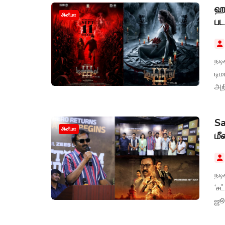
ஹா
சினிமா
பட
நடி
டிம
அறி
Sa
சினிமா
மீ
நடி
‘சட
ஜூ