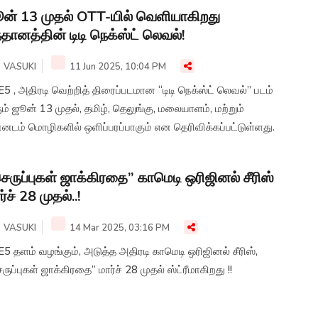
ன் 13 முதல் OTT-யில் வெளியாகிறது
்தானத்தின் டிடி நெக்ஸ்ட் லெவல்!
VASUKI
11 Jun 2025, 10:04 PM
5 , அதிரடி வெற்றித் திரைப்படமான “டிடி நெக்ஸ்ட் லெவல்” படம்
ம் ஜூன் 13 முதல், தமிழ், தெலுங்கு, மலையாளம், மற்றும்
னடம் மொழிகளில் ஒளிப்பரப்பாகும் என தெரிவிக்கப்பட்டுள்ளது.
ெருப்புகள் ஜாக்கிரதை” காமெடி ஒரிஜினல் சீரிஸ்
ர்ச் 28 முதல்..!
VASUKI
14 Mar 2025, 03:16 PM
5 தளம் வழங்கும், அடுத்த அதிரடி காமெடி ஒரிஜினல் சீரிஸ்,
ருப்புகள் ஜாக்கிரதை” மார்ச் 28 முதல் ஸ்ட்ரீமாகிறது !!