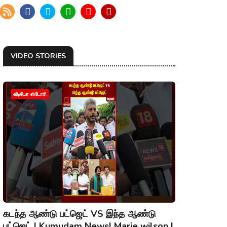
VIDEO STORIES
வீடியோ ஸ்டோரி
கடந்த ஆண்டு பட்ஜெட் VS இந்த ஆண்டு
பட்ஜெட் | Kumudam News| Marie wilson |