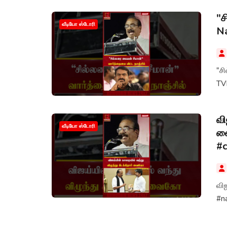
"ச
வீடியோ ஸ்டோரி
Na
"ச
TVK
வி
வீடியோ ஸ்டோரி
வை
#c
விஜ
#n