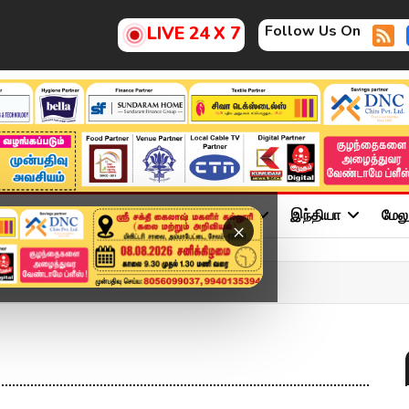
Follow Us On
LIVE 24 X 7
ு
சினிமா
அரசியல்
விளையாட்டு
இந்தியா
மேல
×