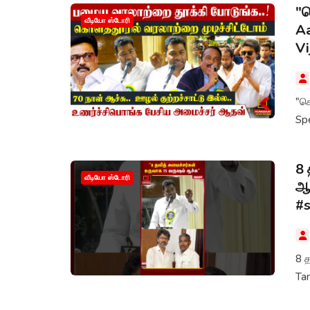
"க
வீடியோ ஸ்டோரி
Aa
Vi
"க
Spe
8 
வீடியோ ஸ்டோரி
ஆக
#s
8 த
Ta