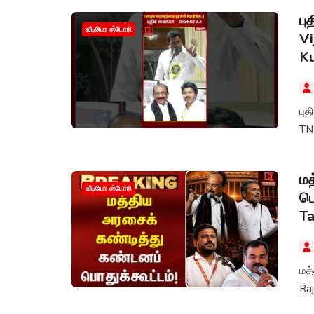
பு
வீடியோ ஸ்டோரி
Vi
K
பு
TN
மத
வீடியோ ஸ்டோரி
பொ
Ta
மத்
Ra