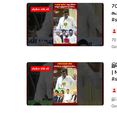
70
வீடியோ ஸ்டோரி
கூ
#s
70 
Go
இப
வீடியோ ஸ்டோரி
| 
#s
இப்பொ
Go