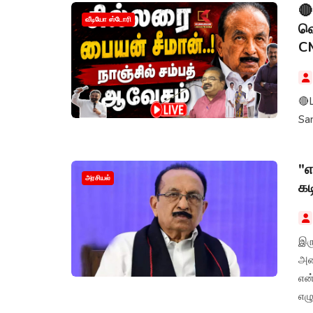
🔴
வீடியோ ஸ்டோரி
வெ
CM
🔴
Sam
"எ
அரசியல்
கட
இரு
அம
என
எழு