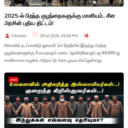
2025-ல் பிறந்த குழந்தைகளுக்கு மானியம்.. சீன
அரசின் புதிய திட்டம்!
Christon
29 Jul 2025, 04:00 PM
சீனாவில் நடப்பாண்டு ஜனவரி 1ம் தேதியில் இருந்து பிறந்த
குழந்தைகளுக்கு 3 வயதாகும் வரை, ஆண்டுதோறும் ரூ.44,000-ஐ
மானியமாக வழங்க அந்நாட்டு அரசு முடிவு செய்துள்ளது.
உலகம்