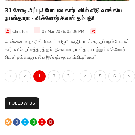
31 கோடி அப்பு..! போயஸ் கார்டனில் வீடு வாங்கிய
நயன்தாரா - விக்னேஷ் சிவன் தம்பதி!
Christon
07 Mar 2026, 03:36 PM
சென்னை மாநகரின் மிகவும் விஐபி பகுதியாகக் கருதப்படும் போயஸ்
கார்டனில், நட்சத்திரத் தம்பதிகளான நயன்தாரா மற்றும் விக்னேஷ்
சிவன் தங்களது புதிய இல்லத்தை வாங்கியுள்ளனர்.
...
«
<
1
2
3
4
5
6
>
FOLLOW US