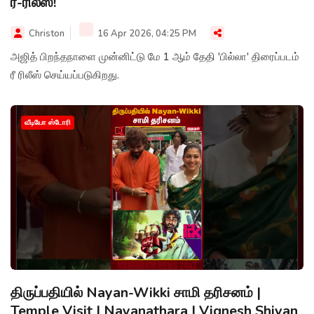
ரீ-ரிலீஸ்!
Christon
16 Apr 2026, 04:25 PM
அஜித் பிறந்தநாளை முன்னிட்டு மே 1 ஆம் தேதி 'பில்லா' திரைப்படம்
ரீ ரிலீஸ் செய்யப்படுகிறது.
வீடியோ ஸ்டோரி
திருப்பதியில் Nayan-Wikki சாமி தரிசனம் |
Temple Visit | Nayanathara | Vignesh Shivan