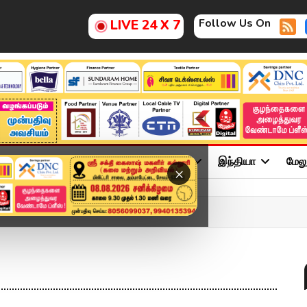
Follow Us On
LIVE 24 X 7
ு
சினிமா
அரசியல்
விளையாட்டு
இந்தியா
மேல
×