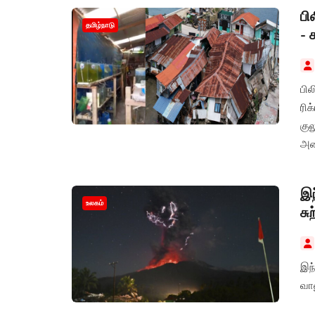
பி
தமிழ்நாடு
- 
பி
ரிக
குல
அலை
இந
உலகம்
சு
இந்
வான