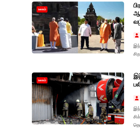
பி
உலகம்
ஆ
வழ
இந
சிற
இந
உலகம்
பல
இந்
சி
தெர