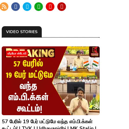
VIDEO STORIES
வீடியோ ஸ்டோரி
57 பேரில் 19 பேர் மட்டுமே வந்த எம்.பி.க்கள்
கூட்டம்! | TVK | Udhayanidhi | MK Stalin |