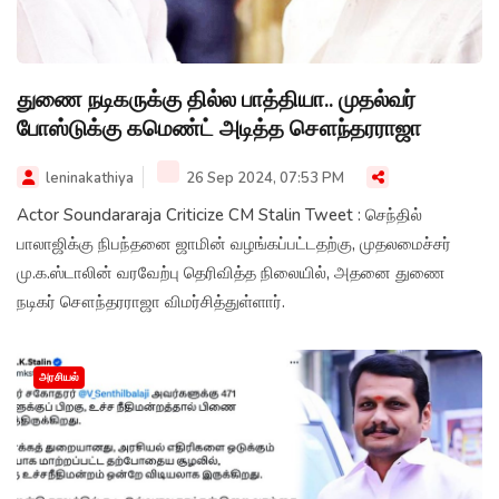
துணை நடிகருக்கு தில்ல பாத்தியா.. முதல்வர்
போஸ்டுக்கு கமெண்ட் அடித்த சௌந்தரராஜா
leninakathiya
26 Sep 2024, 07:53 PM
Actor Soundararaja Criticize CM Stalin Tweet : செந்தில்
பாலாஜிக்கு நிபந்தனை ஜாமின் வழங்கப்பட்டதற்கு, முதலமைச்சர்
மு.க.ஸ்டாலின் வரவேற்பு தெரிவித்த நிலையில், அதனை துணை
நடிகர் சௌந்தரராஜா விமர்சித்துள்ளார்.
அரசியல்