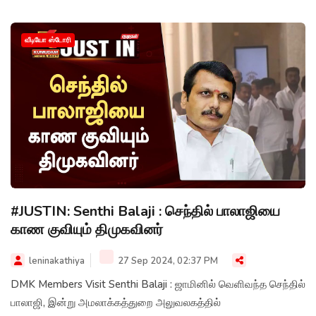
வீடியோ ஸ்டோரி
#JUSTIN: Senthi Balaji : செந்தில் பாலாஜியை
காண குவியும் திமுகவினர்
leninakathiya
27 Sep 2024, 02:37 PM
DMK Members Visit Senthi Balaji : ஜாமினில் வெளிவந்த செந்தில்
பாலாஜி, இன்று அமலாக்கத்துறை அலுவலகத்தில்