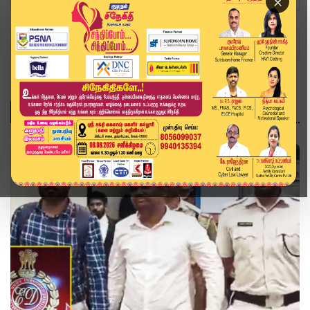
×
Home
Topics
Illegal Money Transfer
ILLEGAL MONEY TRANSFER
தமிழ்நாடு