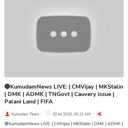
🔴KumudamNews LIVE: | CMVijay | MKStalin
| DMK | ADMK | TNGovt | Cauvery issue |
Palani Land | FIFA
Kumudam Team
20 Jul 2026, 06:21 AM
🔴KumudamNews LIVE: | CMVijay | MKStalin | DMK | ADMK |