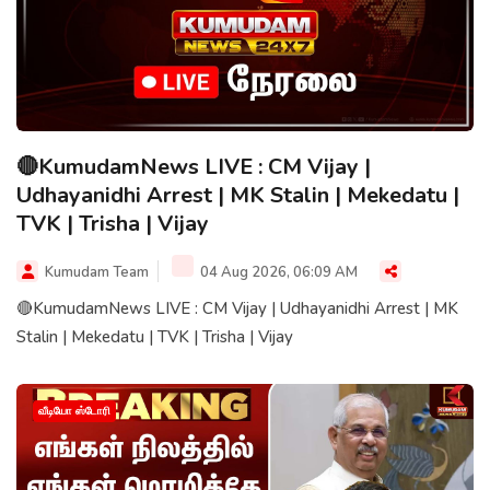
🔴KumudamNews LIVE : CM Vijay |
Udhayanidhi Arrest | MK Stalin | Mekedatu |
TVK | Trisha | Vijay
Kumudam Team
04 Aug 2026, 06:09 AM
🔴KumudamNews LIVE : CM Vijay | Udhayanidhi Arrest | MK
Stalin | Mekedatu | TVK | Trisha | Vijay
வீடியோ ஸ்டோரி