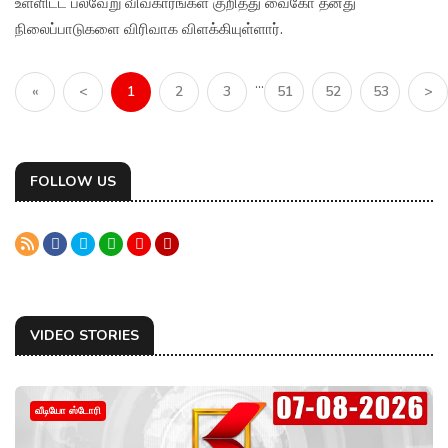
உள்ளிட்ட பல்வேறு விவகாரங்கள் குறித்து வைகோ தனது
நிலைப்பாடுகளை விரிவாக விளக்கியுள்ளார்.
...
«
<
1
2
3
51
52
53
>
FOLLOW US
VIDEO STORIES
வீடியோ ஸ்டோரி