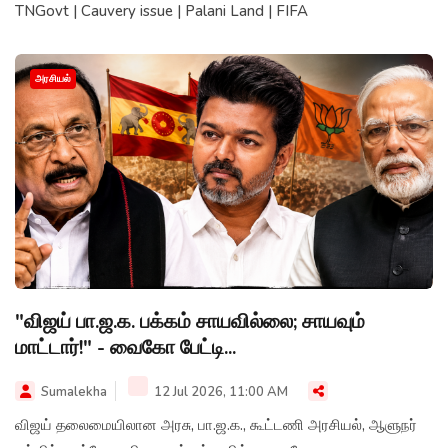
TNGovt | Cauvery issue | Palani Land | FIFA
அரசியல்
"விஜய் பா.ஜ.க. பக்கம் சாயவில்லை; சாயவும்
மாட்டார்!" - வைகோ பேட்டி...
Sumalekha
12 Jul 2026, 11:00 AM
விஜய் தலைமையிலான அரசு, பா.ஜ.க., கூட்டணி அரசியல், ஆளுநர்