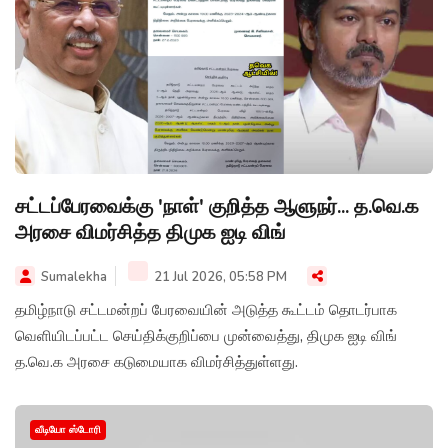
சட்டப்பேரவைக்கு 'நாள்' குறித்த ஆளுநர்... த.வெ.க
அரசை விமர்சித்த திமுக ஐடி விங்
Sumalekha
21 Jul 2026, 05:58 PM
தமிழ்நாடு சட்டமன்றப் பேரவையின் அடுத்த கூட்டம் தொடர்பாக
வெளியிடப்பட்ட செய்திக்குறிப்பை முன்வைத்து, திமுக ஐடி விங்
த.வெ.க அரசை கடுமையாக விமர்சித்துள்ளது.
வீடியோ ஸ்டோரி