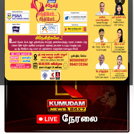
×
Home
Topics
governor
GOVERNOR
வீடியோ ஸ்டோரி