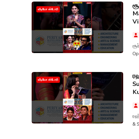
சூ
வீடியோ ஸ்டோரி
Ma
V
சூர
Op
ரஹ
வீடியோ ஸ்டோரி
Su
K
ரஹ்
& 