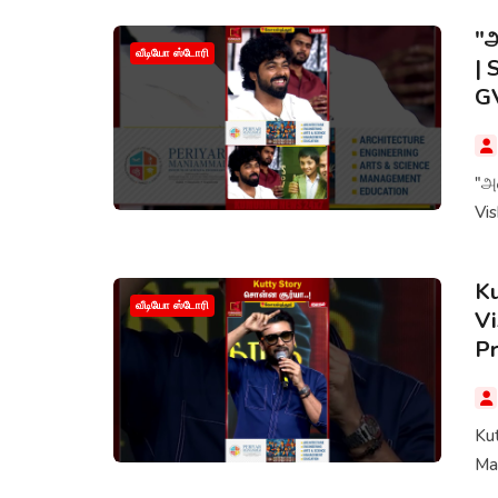
"அ
வீடியோ ஸ்டோரி
| 
G
"அ
Vi
Ku
வீடியோ ஸ்டோரி
Vi
P
Kut
Ma