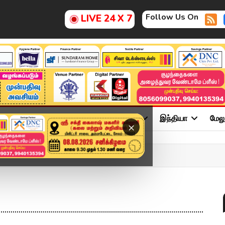
Follow Us On
LIVE 24 X 7
ு
சினிமா
அரசியல்
விளையாட்டு
இந்தியா
மேல
×