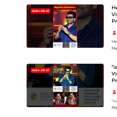
He
வீடியோ ஸ்டோரி
Vi
P
Hea
Ma
"ம
வீடியோ ஸ்டோரி
Vi
P
"மம
Ma