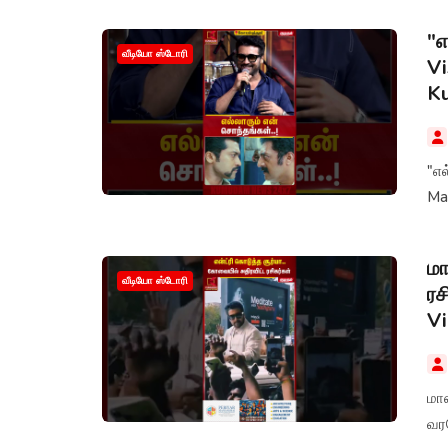
"எ
வீடியோ ஸ்டோரி
Vi
K
"எல
Ma
மா
வீடியோ ஸ்டோரி
ரச
Vi
மாஸ
வரவ