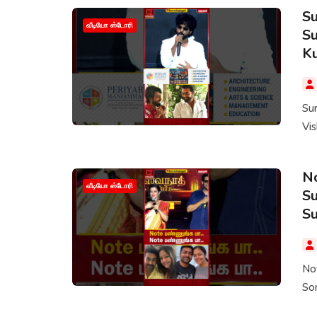
Su
வீடியோ ஸ்டோரி
Su
K
Su
Vi
No
வீடியோ ஸ்டோரி
Su
Su
Not
Son