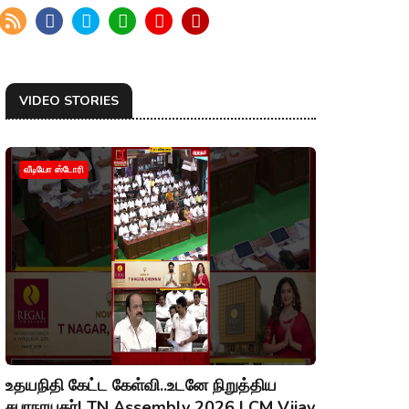
VIDEO STORIES
வீடியோ ஸ்டோரி
உதயநிதி கேட்ட கேள்வி..உடனே நிறுத்திய
சபாநாயகர்| TN Assembly 2026 | CM Vijay