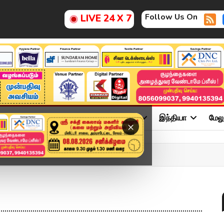
Follow Us On
LIVE 24 X 7
ு
சினிமா
அரசியல்
விளையாட்டு
இந்தியா
மேல
×