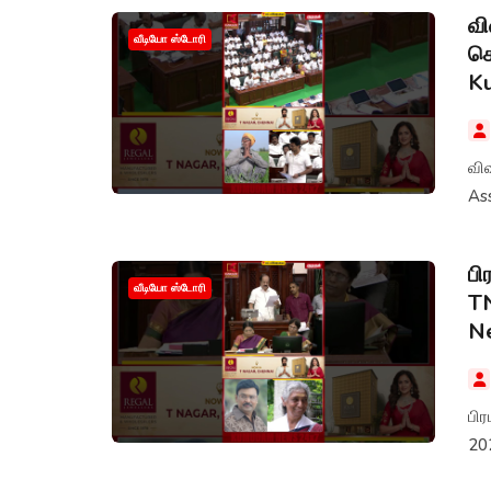
வ
வீடியோ ஸ்டோரி
சொ
K
வி
As
பி
வீடியோ ஸ்டோரி
TN
Ne
பி
20