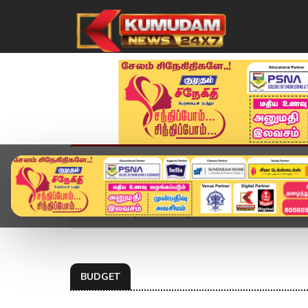
முகப்பு
விளையாட்டு
அண்மை
தமிழ்நாட
Home
Topics
budget
BUDGET