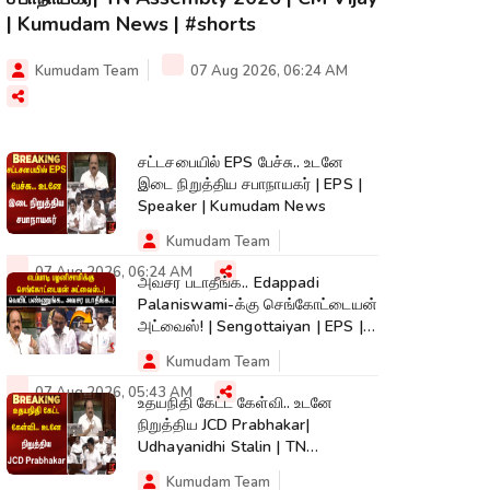
| Kumudam News | #shorts
Kumudam Team
07 Aug 2026, 06:24 AM
சட்டசபையில் EPS பேச்சு.. உடனே
இடை நிறுத்திய சபாநாயகர் | EPS |
Speaker | Kumudam News
Kumudam Team
07 Aug 2026, 06:24 AM
அவசர படாதீங்க.. Edappadi
Palaniswami-க்கு செங்கோட்டையன்
அட்வைஸ்! | Sengottaiyan | EPS |
Kumudam News
Kumudam Team
07 Aug 2026, 05:43 AM
உதயநிதி கேட்ட கேள்வி.. உடனே
நிறுத்திய JCD Prabhakar|
Udhayanidhi Stalin | TN
Assembly | Cauvery
Kumudam Team