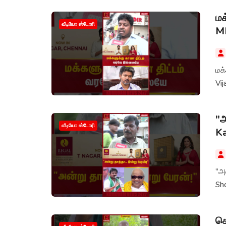
மக
வீடியோ ஸ்டோரி
MK
மக்க
Vij
"அ
வீடியோ ஸ்டோரி
Ka
"அன
Sh
கொ