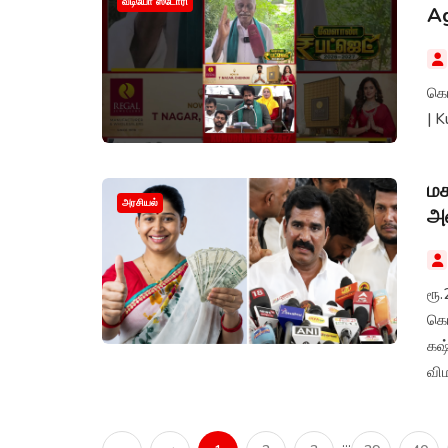
வீடியோ ஸ்டோரி
Ag
கொ
| 
மக
அரசியல்
அம
ரூ
கொ
கஷ
விம
...