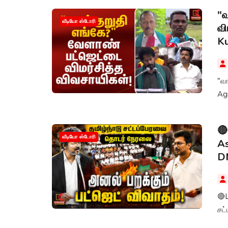
"வ
வீடியோ ஸ்டோரி
வி
K
"வா
Ag
🔴
வீடியோ ஸ்டோரி
As
D
🔴L
சட