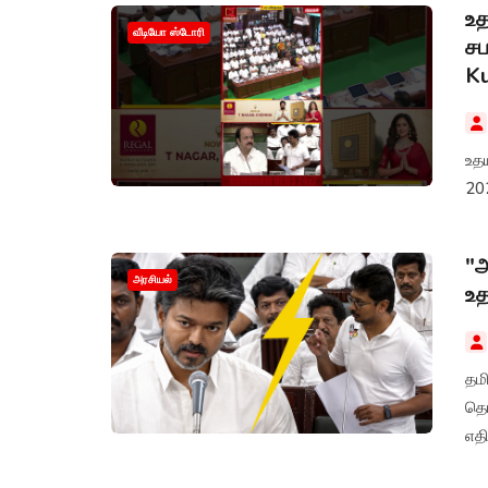
உத
வீடியோ ஸ்டோரி
சப
K
உத
20
"அ
அரசியல்
உத
தமிழ்
தொ
எதி