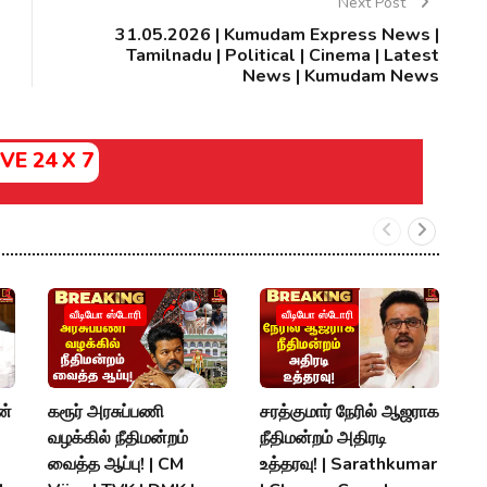
Next Post
31.05.2026 | Kumudam Express News |
Tamilnadu | Political | Cinema | Latest
News | Kumudam News
IVE 24 X 7
V
வீடியோ ஸ்டோரி
வீடியோ ஸ்டோரி
த
T
T
ன்
கரூர் அரசுப்பணி
சரத்குமார் நேரில் ஆஜராக
K
வழக்கில் நீதிமன்றம்
நீதிமன்றம் அதிரடி
#
வைத்த ஆப்பு! | CM
உத்தரவு! | Sarathkumar