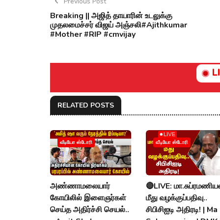
Previous Post
Breaking || அஜித் தாயாரின் உடலுக்கு
முதலமைச்சர் விஜய் அஞ்சலி#Ajithkumar
#Mother #RIP #cmvijay
L
RELATED POSTS
வீடியோ ஸ்டோரி
வீடியோ ஸ்டோரி
அண்ணாமலையார்
🔴LIVE: மா.சுப்ரமணிய
கோயிலில் இளைஞர்கள்
மீது வழக்குப்பதிவு..
செய்த அதிர்ச்சி செயல்..
சிபிசிஐடி அதிரடி! | Ma