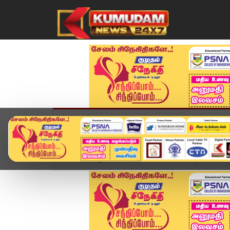
முகப்பு
விளையாட்டு
அண்மை
தமிழ்நாட
Home
வீடியோ ஸ்டோரி
🔴LIVE :Today Headlines