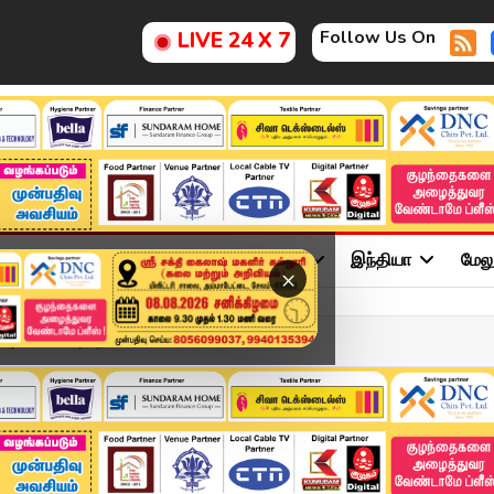
Follow Us On
LIVE 24 X 7
ு
சினிமா
அரசியல்
விளையாட்டு
இந்தியா
மேல
×
 | 31 MAY | மதியம் 3 மணி...