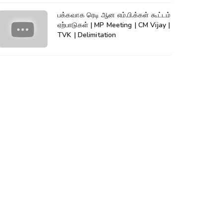
பக்கவாக ரெடி ஆன எம்.பி.க்கள் கூட்டம்
ஏற்பாடுகள் | MP Meeting | CM Vijay |
TVK | Delimitation