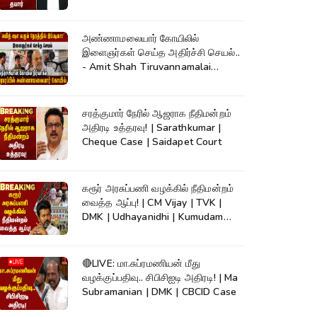
அண்ணாமலையார் கோயிலில்
இளைஞர்கள் செய்த அதிர்ச்சி செயல்..
- Amit Shah Tiruvannamalai
Temple
சரத்குமார் நேரில் ஆஜராக நீதிமன்றம்
அதிரடி உத்தரவு! | Sarathkumar |
Cheque Case | Saidapet Court
கரூர் அரசுப்பணி வழக்கில் நீதிமன்றம்
வைத்த ஆப்பு! | CM Vijay | TVK |
DMK | Udhayanidhi | Kumudam
News
🔴LIVE: மா.சுப்ரமணியன் மீது
வழக்குப்பதிவு.. சிபிசிஐடி அதிரடி! | Ma
Subramanian | DMK | CBCID Case