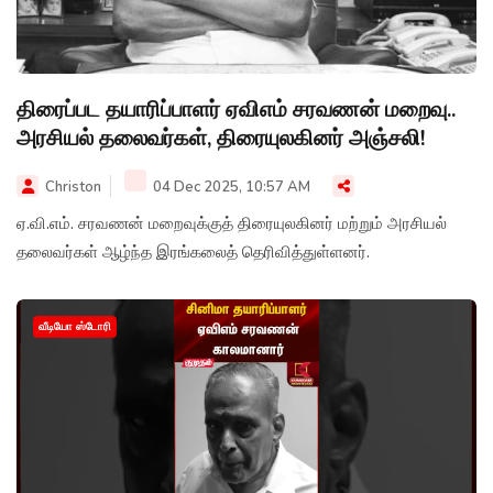
திரைப்பட தயாரிப்பாளர் ஏவிஎம் சரவணன் மறைவு..
அரசியல் தலைவர்கள், திரையுலகினர் அஞ்சலி!
Christon
04 Dec 2025, 10:57 AM
ஏ.வி.எம். சரவணன் மறைவுக்குத் திரையுலகினர் மற்றும் அரசியல்
தலைவர்கள் ஆழ்ந்த இரங்கலைத் தெரிவித்துள்ளனர்.
வீடியோ ஸ்டோரி