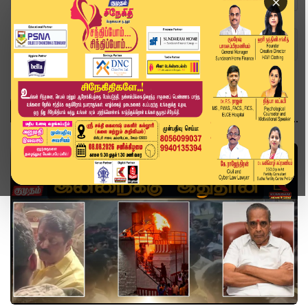
×
Home
Topics
வீடியோ ஸ்டோரி