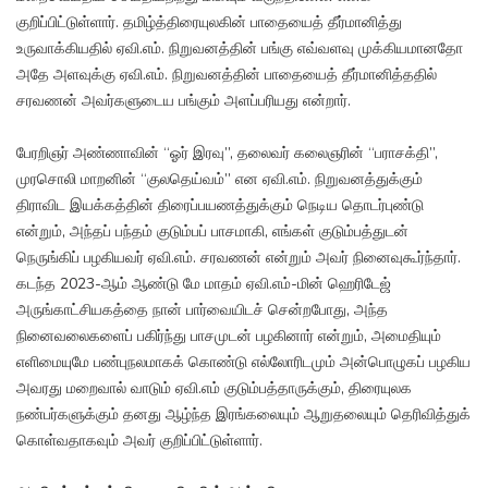
குறிப்பிட்டுள்ளார். தமிழ்த்திரையுலகின் பாதையைத் தீர்மானித்து
உருவாக்கியதில் ஏவி.எம். நிறுவனத்தின் பங்கு எவ்வளவு முக்கியமானதோ
அதே அளவுக்கு ஏவி.எம். நிறுவனத்தின் பாதையைத் தீர்மானித்ததில்
சரவணன் அவர்களுடைய பங்கும் அளப்பரியது என்றார்.
பேரறிஞர் அண்ணாவின் “ஓர் இரவு”, தலைவர் கலைஞரின் “பராசக்தி”,
முரசொலி மாறனின் “குலதெய்வம்” என ஏவி.எம். நிறுவனத்துக்கும்
திராவிட இயக்கத்தின் திரைப்பயணத்துக்கும் நெடிய தொடர்புண்டு
என்றும், அந்தப் பந்தம் குடும்பப் பாசமாகி, எங்கள் குடும்பத்துடன்
நெருங்கிப் பழகியவர் ஏவி.எம். சரவணன் என்றும் அவர் நினைவுகூர்ந்தார்.
கடந்த 2023-ஆம் ஆண்டு மே மாதம் ஏவி.எம்-மின் ஹெரிடேஜ்
அருங்காட்சியகத்தை நான் பார்வையிடச் சென்றபோது, அந்த
நினைவலைகளைப் பகிர்ந்து பாசமுடன் பழகினார் என்றும், அமைதியும்
எளிமையுமே பண்புநலமாகக் கொண்டு எல்லோரிடமும் அன்பொழுகப் பழகிய
அவரது மறைவால் வாடும் ஏவி.எம் குடும்பத்தாருக்கும், திரையுலக
நண்பர்களுக்கும் தனது ஆழ்ந்த இரங்கலையும் ஆறுதலையும் தெரிவித்துக்
கொள்வதாகவும் அவர் குறிப்பிட்டுள்ளார்.