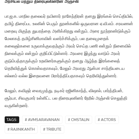
அரசியல் மற்றும் திரையுலகினரின் அஞ்சலி
பா.ஜ.க. மாநில தலைவர் நயினார் நாகேந்திரன் தனது இரங்கல் செய்தியில்,
தமிழ் திரைப்பட உலகின் பெரும் தூண்களில் ஒருவரான ஏ.வி.எம். சரவணன்
மறைவு மிகுந்த துயரத்தை அளிக்கிறது என்றும், அரை நூற்றாண்டுக்கும்
மேலாகத் தமிழ்சினிமாவின் வளர்ச்சிக்கும், பல தலைமுறைக்
கலைஞர்களை உருவாக்குவதற்கும் அவர் செய்த பணி என்றும் நினைவில்
நிலைக்கும் என்றும் குறிப்பிட்டுள்ளார். அவரை இழந்து வாடும் அவர்
குடும்பத்தாருக்கும் உறவினர்களுக்கும் தனது ஆழ்ந்த இரங்கலைத்
தெரிவித்துக் கொள்வதாகவும், மேலும் அவரது ஆன்மா சாந்தியடைய
எல்லாம் வல்ல இறைவனை பிரார்த்திப்பதாகவும் தெரிவித்துள்ளார்.
மேலும், கவிஞர் வைரமுத்து, நடிகர் ரஜினிகாந்த், விஷால், பார்த்திபன்,
சூர்யா, சிவகுமார் உள்ளிட்ட பல திரையுலகினர் நேரில் அஞ்சலி செலுத்தி
வருகின்றனர்.
TAGS:
# AVMSARAVANAN
# CMSTALIN
# ACTORS
# RAJINIKANTH
# TRIBUTE