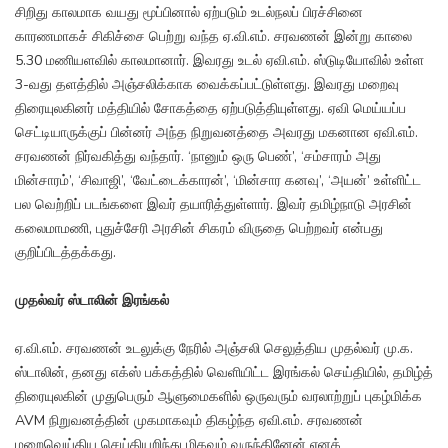
சிறிது காலமாக வயது மூப்பினால் ஏற்படும் உடல்நலப் பிரச்சினை
காரணமாகச் சிகிச்சை பெற்று வந்த ஏ.வி.எம். சரவணன் இன்று காலை
5.30 மணியளவில் காலமானார். இவரது உடல் ஏவி.எம். ஸ்டுடியோவில் உள்ள
3-வது தளத்தில் அஞ்சலிக்காக வைக்கப்பட்டுள்ளது. இவரது மறைவு
திரையுலகினர் மத்தியில் சோகத்தை ஏற்படுத்தியுள்ளது. ஏவி மெய்யப்ப
செட்டியாருக்குப் பின்னர் அந்த நிறுவனத்தை அவரது மகனான ஏவி.எம்.
சரவணன் நிர்வகித்து வந்தார். ‘நானும் ஒரு பெண்’, ‘சம்சாரம் அது
மின்சாரம்’, ‘சிவாஜி’, ‘வேட்டைக்காரன்’, ‘மின்சார கனவு’, ‘அயன்’ உள்ளிட்ட
பல வெற்றிப் படங்களை இவர் தயாரித்துள்ளார். இவர் தமிழ்நாடு அரசின்
கலைமாமணி, புதுச்சேரி அரசின் சிகரம் விருதை பெற்றவர் என்பது
குறிப்பிடத்தக்கது.
முதல்வர் ஸ்டாலின் இரங்கல்
ஏ.வி.எம். சரவணன் உடலுக்கு நேரில் அஞ்சலி செலுத்திய முதல்வர் மு.க.
ஸ்டாலின், தனது எக்ஸ் பக்கத்தில் வெளியிட்ட இரங்கல் செய்தியில், தமிழ்த்
திரையுலகின் முதுபெரும் ஆளுமைகளில் ஒருவரும் வரலாற்றுப் புகழ்மிக்க
AVM நிறுவனத்தின் முகமாகவும் திகழ்ந்த ஏவி.எம். சரவணன்
மறைவெய்திய செய்தியறிந்து மிகவும் வருந்தினேன் எனக்