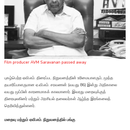
Film producer AVM Saravanan passed away
புகழ்பெற்ற ஏவி.எம். திரைப்பட நிறுவனத்தின் உரிமையாளரும், மூத்த
தயாரிப்பாளருமான ஏ.வி.எம். சரவணன் (வயது 86) இன்று அதிகாலை
வயது மூப்பின் காரணமாகக் காலமானார். இவரது மறைவுக்குத்
திரையுலகினர் மற்றும் அரசியல் தலைவர்கள் ஆழ்ந்த இரங்கலைத்
தெரிவித்துள்ளனர்.
மறைவு மற்றும் ஏவி.எம். நிறுவனத்தில் பங்கு