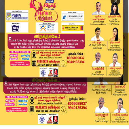
×
Home
சினிமா
திரைப்பட தயாரிப்பாளர் ஏவிஎம் சரவணன் மறைவு.. அரச...