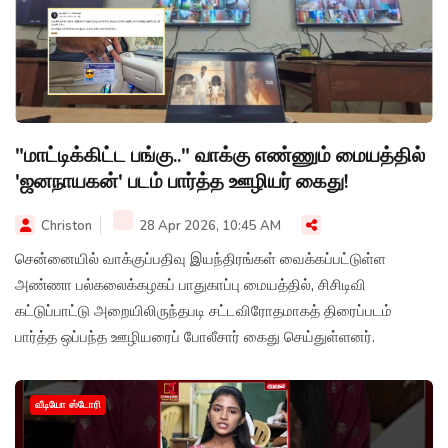
"மாட்டிக்கிட்ட பங்கு.." வாக்கு எண்ணும் மையத்தில்
'ஜனநாயகன்' படம் பார்த்த ஊழியர் கைது!
Christon
28 Apr 2026, 10:45 AM
சென்னையில் வாக்குப்பதிவு இயந்திரங்கள் வைக்கப்பட்டுள்ள
அண்ணா பல்கலைக்கழகப் பாதுகாப்பு மையத்தில், சிசிடிவி
கட்டுப்பாட்டு அறையிலிருந்தபடி சட்டவிரோதமாகத் திரைப்படம்
பார்த்த ஒப்பந்த ஊழியரைப் போலீசார் கைது செய்துள்ளனர்.
வீடியோ ஸ்டோரி