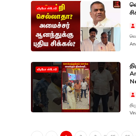
வெ
வீடியோ ஸ்டோரி
சி
வெற
An
தி
வீடியோ ஸ்டோரி
An
N
திம
Vi
...