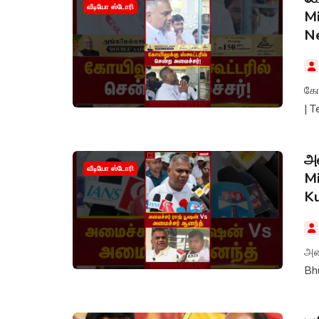
வீடியோ ஸ்டோரி
Mi
N
கோய
| 
அம
வீடியோ ஸ்டோரி
Mi
K
அமை
Bh