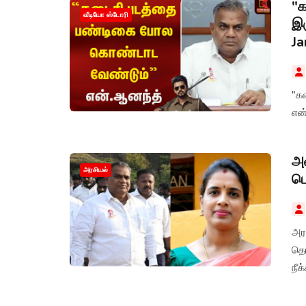
"க
வீடியோ ஸ்டோரி
இர
Ja
"கட
அம
அரசியல்
பெ
அர
தெ
நீக