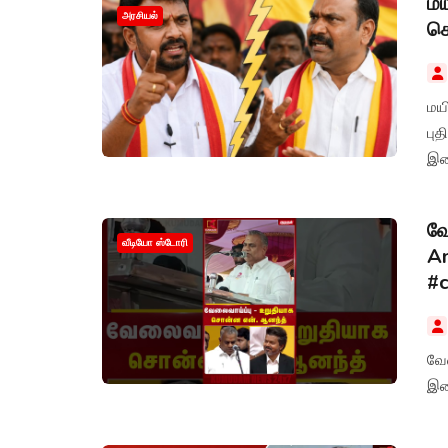
மய
அரசியல்
செ
மய
புத
இடை
வே
வீடியோ ஸ்டோரி
An
#c
வே
இளை