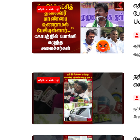
எத
வீடியோ ஸ்டோரி
பே
Ud
எதி
எழ
நத
வீடியோ ஸ்டோரி
ஏன
நதி
#r
கோ