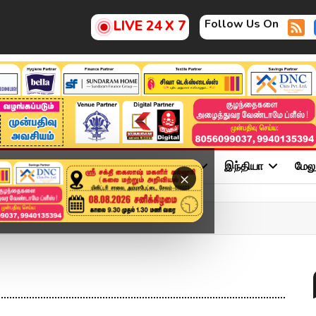
Follow Us On
LIVE 24 X 7
ு
சினிமா
அரசியல்
விளையாட்டு
இந்தியா
மேல
×