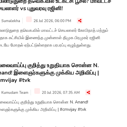
ிலாடுதுறை தவெக.வில் உட்கட்சி பூசல்? மாவட்டச்
யலாளர் vs புதுவரவு ரஜினி!
Sumalekha
26 Jul 2026, 06:00 PM
ிலாடுதுறை தவெக.வில் மாவட்டச் செயலாளர் கோபிநாத் மற்றும்
ிதாக கட்சியில் இணைந்த முன்னாள் திமுக பிரமுகர் ரஜினி
யே மோதல் ஏற்பட்டுள்ளதாக பரபரப்பு எழுந்துள்ளது.
லைவாய்ப்பு குறித்து உறுதியாக சொன்ன N.
and! இளைஞர்களுக்கு முக்கிய அறிவிப்பு |
mvijay #tvk
Kumudam Team
20 Jul 2026, 07:35 AM
லைவாய்ப்பு குறித்து உறுதியாக சொன்ன N. Anand!
ஞர்களுக்கு முக்கிய அறிவிப்பு | #cmvijay #tvk