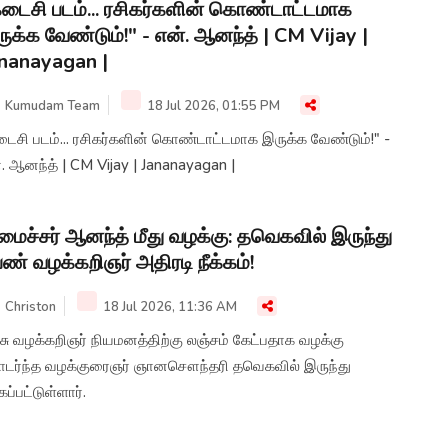
டைசி படம்... ரசிகர்களின் கொண்டாட்டமாக
ுக்க வேண்டும்!" - என். ஆனந்த் | CM Vijay |
nanayagan |
Kumudam Team
18 Jul 2026, 01:55 PM
ைசி படம்... ரசிகர்களின் கொண்டாட்டமாக இருக்க வேண்டும்!" -
என். ஆனந்த் | CM Vijay | Jananayagan |
ைச்சர் ஆனந்த் மீது வழக்கு: தவெகவில் இருந்து
ண் வழக்கறிஞர் அதிரடி நீக்கம்!
Christon
18 Jul 2026, 11:36 AM
சு வழக்கறிஞர் நியமனத்திற்கு லஞ்சம் கேட்பதாக வழக்கு
ாடர்ந்த வழக்குரைஞர் ஞானசௌந்தரி தவெகவில் இருந்து
்கப்பட்டுள்ளார்.