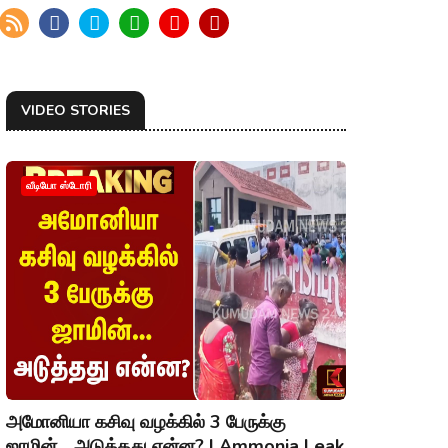
VIDEO STORIES
வீடியோ ஸ்டோரி
அமோனியா கசிவு வழக்கில் 3 பேருக்கு
ஜாமின்... அடுத்தது என்ன? | Ammonia Leak