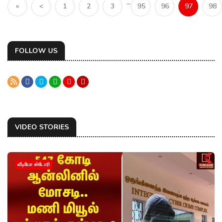
...
«
<
1
2
3
95
96
97
98
FOLLOW US
VIDEO STORIES
வீடியோ ஸ்டோரி