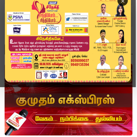
×
Home
Topics
வீடியோ ஸ்டோரி