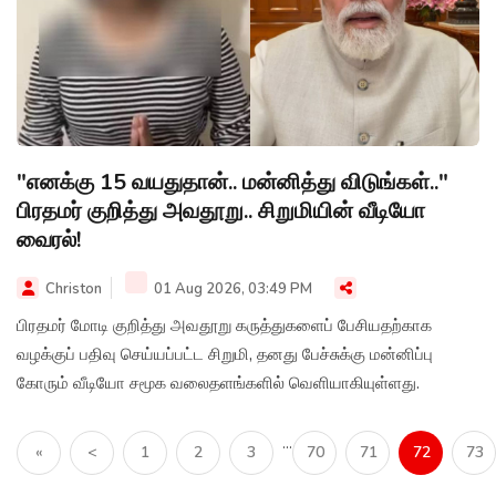
"எனக்கு 15 வயதுதான்.. மன்னித்து விடுங்கள்.."
பிரதமர் குறித்து அவதூறு.. சிறுமியின் வீடியோ
வைரல்!
Christon
01 Aug 2026, 03:49 PM
பிரதமர் மோடி குறித்து அவதூறு கருத்துகளைப் பேசியதற்காக
வழக்குப் பதிவு செய்யப்பட்ட சிறுமி, தனது பேச்சுக்கு மன்னிப்பு
கோரும் வீடியோ சமூக வலைதளங்களில் வெளியாகியுள்ளது.
...
«
<
1
2
3
70
71
72
73