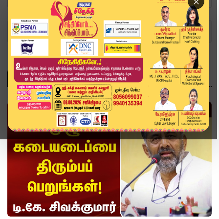
×
Home
Topics
வீடியோ ஸ்டோரி