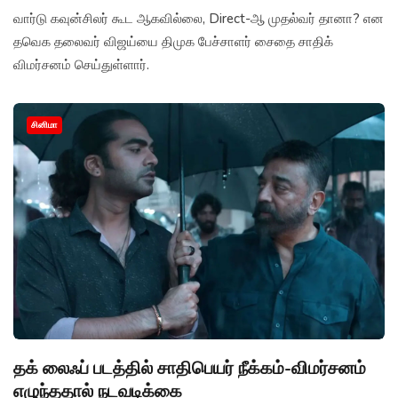
வார்டு கவுன்சிலர் கூட ஆகவில்லை, Direct-ஆ முதல்வர் தானா? என
தவெக தலைவர் விஜய்யை திமுக பேச்சாளர் சைதை சாதிக்
விமர்சனம் செய்துள்ளார்.
சினிமா
தக் லைஃப் படத்தில் சாதிபெயர் நீக்கம்-விமர்சனம்
எழுந்ததால் நடவடிக்கை