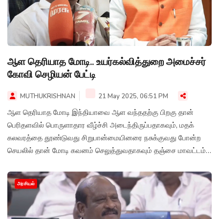
ஆள தெரியாத மோடி.. உயர்கல்வித்துறை அமைச்சர்
கோவி செழியன் பேட்டி
MUTHUKRISHNAN
21 May 2025, 06:51 PM
ஆள தெரியாத மோடி இந்தியாவை ஆள வந்ததற்கு பிறகு தான்
பெரிதளவில் பொருளாதார வீழ்ச்சி அடைந்திருப்பதாகவும், மதக்
கலவரத்தை தூண்டுவது சிறுபான்மையினரை நசுக்குவது போன்ற
செயலில் தான் மோடி கவனம் செலுத்துவதாகவும் தஞ்சை மாவட்டம்
ஆடுதுறையில் தமிழக உயர்கல்வித்துறை அமைச்சர் கோவி செழியன்
பேட்டியளித்துள்ளார்.
அரசியல்