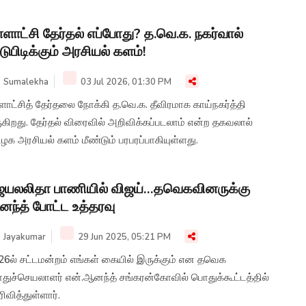
்ளாட்சி தேர்தல் எப்போது? த.வெ.க. நகர்வால்
டுபிடிக்கும் அரசியல் களம்!
Sumalekha
03 Jul 2026, 01:30 PM
ளாட்சித் தேர்தலை நோக்கி த.வெ.க. தீவிரமாக காய்நகர்த்தி
கிறது. தேர்தல் விரைவில் அறிவிக்கப்படலாம் என்ற தகவலால்
ழக அரசியல் களம் மீண்டும் பரபரப்பாகியுள்ளது.
யலலிதா பாணியில் விஜய்…தவெகவினருக்கு
ந்த் போட்ட உத்தரவு
Jayakumar
29 Jun 2025, 05:21 PM
26ல் சட்டமன்றம் எங்கள் கையில் இருக்கும் என தவெக
துச்செயலாளர் என்.ஆனந்த் சங்கரன்கோவில் பொதுக்கூட்டத்தில்
ிவித்துள்ளார்.