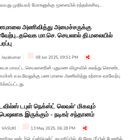
 வயது முதியவர் மோகனுக்கு மூளையில் ரத்தக்கசிவு
பட்டுள்ளதாக கூறப்படுகிறது.
ணமாலை அணிவித்து அமைச்சருக்கு
வேற்பு...தவெக மா.செ. செயலால் தி.மலையில்
பரப்பு
Jayakumar
08 Jun 2025, 09:51 PM
வெ.க மாவட்ட செயலாளரின் புதுமண விழாவில் கலந்து கொண்ட
ைச்சர் எ.வ.வேலுக்கு பண மாலை அணிவித்து உற்சாக வரவேற்பு
க்கப்பட்டது.
ெவில்ஸ் டபுள் நெக்ஸ்ட் லெவல்' மிகவும்
பெஷலாக இருக்கும் - நடிகர் சந்தானம்
VASUKI
13 May 2025, 06:28 PM
ாரிகா என்டர்டெய்ன்மென்ட் தயாரிப்பில், தி ஷோ பீப்பிள் பேனரில்