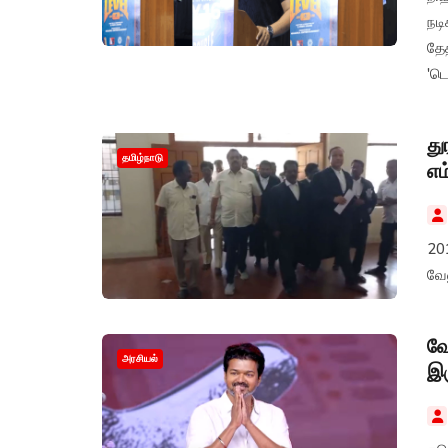
நடி
தே
'டெ
சந்
து
தமிழ்நாடு
எம
20
வேல
வே
அரசியல்
இர