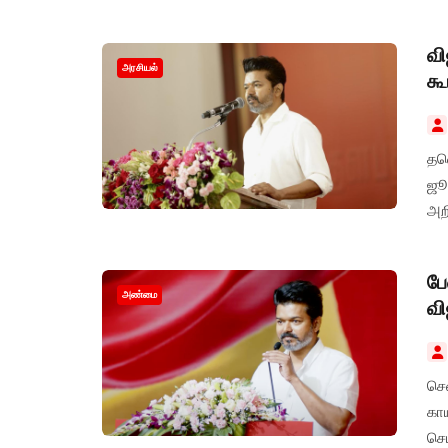
வி
அரசியல்
கூ
தவ
ஜூ
அறி
பே
அண்மை
வி
செ
கா
செய