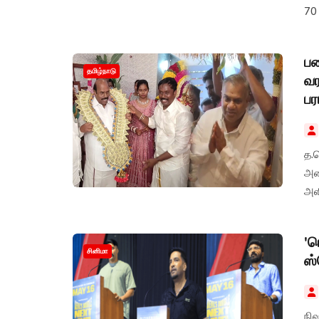
70
ஏற்
ப
தமிழ்நாடு
வர
பர
த.
அம
அளி
'ட
சினிமா
ஸ்
நிஹ