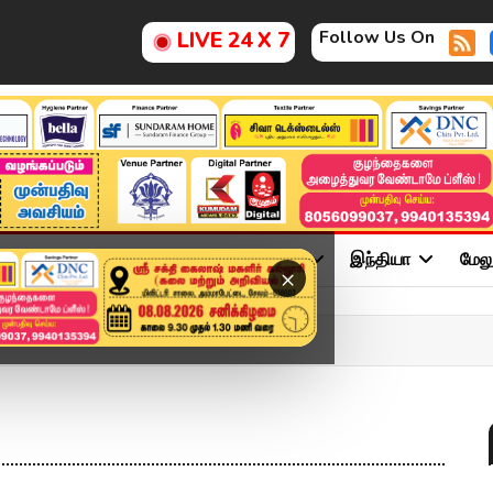
Follow Us On
LIVE 24 X 7
ு
சினிமா
அரசியல்
விளையாட்டு
இந்தியா
மேல
×