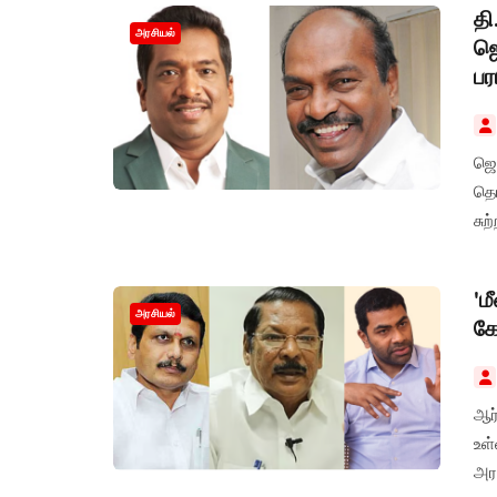
தி
அரசியல்
ஜெ
பரப
ஜெ
தொட
சு
'ம
அரசியல்
க
ஆர
உள்
அர