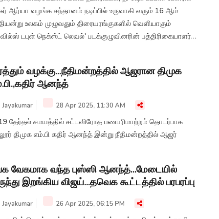
கர் ஆர்யா வழங்க சந்தானம் நடிப்பில் உருவாகி வரும் 16 ஆம்
தியன்று உலகம் முழுவதும் திரையரங்குகளில் வெளியாகும்
வில்ஸ் டபுள் நெக்ஸ்ட் லெவல்' படக்குழுவினரின் பத்திரிகையாளர்
திப்பு சென்னையில் நடைபெற்றது.
ரத்தும் வழக்கு...நீதிமன்றத்தில் ஆஜரான திமுக
்.பி.,கதிர் ஆனந்த்
Jayakumar
28 Apr 2025, 11:30 AM
19 தேர்தல் சமயத்தில் சட்டவிரோத பணபரிமாற்றம் தொடர்பாக
ூர் திமுக எம்.பி கதிர் ஆனந்த் இன்று நீதிமன்றத்தில் ஆஜர்
க வேகமாக வந்த புஸ்ஸி ஆனந்த்...மேடையில்
ுந்து இறங்கிய விஜய்...தவெக கூட்டத்தில் பரபரப்பு
Jayakumar
26 Apr 2025, 06:15 PM