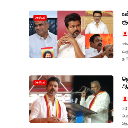
உள
அரசியல்
சூ
உள்
வரு
தமி
ஜெ
அரசியல்
ஆன
20
பொ
தெர