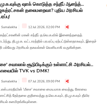
.மு.க.வுக்கு ஷாக் கொடுத்த சந்தீப் ஆனந்த்...
கத்ரட்சகன் தலைமறைவா? புதிய அரசியல்
ரப்பு!
Sumalekha
12 Jul 2026, 02:00 PM
கத்ரட்சகனின் மகன் சந்தீப் த.வெ.க.வில் இணைந்ததைத்
ர்ந்து, தி.மு.க. வட்டாரத்தில் பரபரப்பு ஏற்பட்டுள்ளதாகவும், இதைச்
ற்றி பல்வேறு அரசியல் தகவல்கள் வெளியாகி வருகின்றன.
ீசை' சவாலால் சூடுபிடிக்கும் உள்ளாட்சி அரசியல்...
ோவையில் TVK vs DMK!
Sumalekha
07 Jul 2026, 09:00 PM
்.எஸ்.பாரதியின் 'மீசை' சவாலை மையமாக வைத்து, கோவை
ளாட்சித் தேர்தலை குறிவைத்து த.வெ.க.வும், தி.மு.க.வும் தீவிர
சியல் களமிறங்கியுள்ளன.