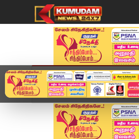
முகப்பு
விளையாட்டு
அண்மை
தமிழ்நாட
Home
உலகம்
வெனிசுலாவில் அடுத்தடுத்து பயங்கர 