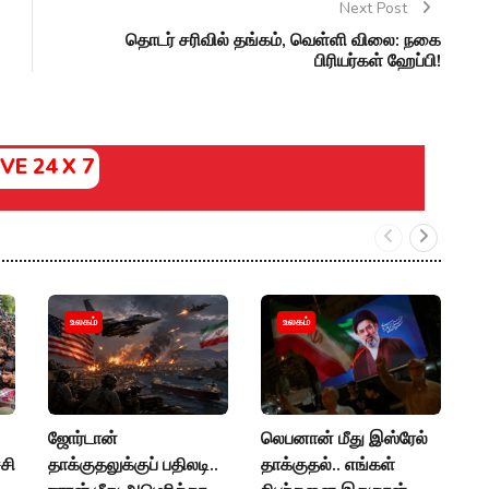
Next Post
தொடர் சரிவில் தங்கம், வெள்ளி விலை: நகை
பிரியர்கள் ஹேப்பி!
IVE 24 X 7
"
உலகம்
உலகம்
வ
க
கி
ஜோர்டான்
லெபனான் மீது இஸ்ரேல்
P
்சி
தாக்குதலுக்குப் பதிலடி..
தாக்குதல்.. எங்கள்