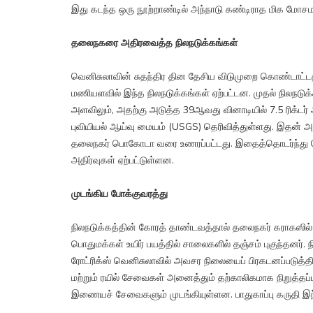
இது கடந்த ஒரு நூற்றாண்டில் அந்நாடு கண்டிராத மிக மோசம
தலைநகரை அதிரவைத்த நிலநடுக்கங்கள்
வெனிசுலாவின் சுதந்திர தின தேசிய விடுமுறை கொண்டாட்டத்த
மணியளவில் இந்த நிலநடுக்கங்கள் ஏற்பட்டன. முதல் நிலநடுக்கம
அளவிலும், அதற்கு அடுத்த 39ஆவது வினாடியில் 7.5 ரிக்டர
புவியியல் ஆய்வு மையம் (USGS) தெரிவித்துள்ளது. இதன் அத
தலைநகர் பொகோடா வரை உணரப்பட்டது. இதைத்தொடர்ந்து வெனி
அதிர்வுகள் ஏற்பட்டுள்ளன.
முடங்கிய போக்குவரத்து
நிலநடுக்கத்தின் கோரத் தாண்டவத்தால் தலைநகர் கராகஸில் 
பொதுமக்கள் உயிர் பயத்தில் சாலைகளில் தஞ்சம் புகுந்தனர்.
ரோட்ரிக்ஸ் வெனிசுலாவில் அவசர நிலையைப் பிரகடனப்படுத்திய
மற்றும் ரயில் சேவைகள் அனைத்தும் தற்காலிகமாக நிறுத்தப்ப
இணையச் சேவைகளும் முடங்கியுள்ளன. பாதுகாப்பு கருதி இந்த