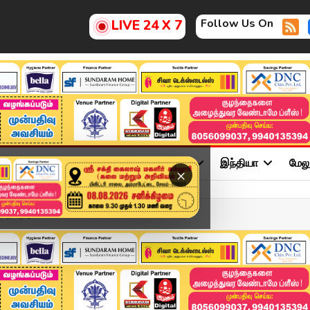
Follow Us On
LIVE 24 X 7
ு
சினிமா
அரசியல்
விளையாட்டு
இந்தியா
மேல
×
நிலநடுக்கம்: 1...