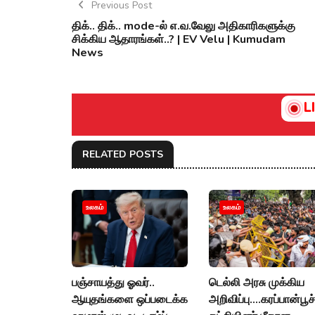
Previous Post
திக்.. திக்.. mode-ல் எ.வ.வேலு அதிகாரிகளுக்கு
சிக்கிய ஆதாரங்கள்..? | EV Velu | Kumudam
News
L
RELATED POSTS
உலகம்
உலகம்
பஞ்சாயத்து ஓவர்..
டெல்லி அரசு முக்கிய
ஆயுதங்களை ஒப்படைக்க
அறிவிப்பு....கரப்பான்பூச