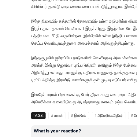
கிளிஸ்டர் குண்டு ஏவுகணைகளை பயன்படுத்துவதாக இஸ்ரேல் கு
இந்த நிலையில் கத்தாரின் தோஹாவில் உள்ள அமெரிக்க விமா
இருப்பதாக தகவல் வெளியாகி இருக்கிறது. இதற்கிடையே இரு
பத்திரமாக மீட்டு வருகின்றன. இஸ்ரேலில் உள்ள இந்திய ம
செய்ய வெளியுறவுத்துறை அமைச்சகம் அறிவுறுத்தியுள்ளது.
இந்தசூழலில் ஐரோப்பிய நாடுகளின் வெளியுறவு அமைச்சர்களை
அரக்சி இன்று ஜெனீவா புறப்படுகிறார். எனினும் இந்த பேச்சு
அறிவித்து உள்ளது. ஈரானுக்கு எதிராக ராணுவத் தாக்குதலை
டிரம்ப் அடுத்த இரண்டு வாரங்களுக்குள் முடிவு எடுப்பார் எ
இஸ்ரேல்-ஈரான் பிரச்னைக்கு போர் தீர்வாகாது என ரஷ்ய அதிபர்
அமெரிக்கா தலையிடுவது ஆபத்தானது எனவும் ரஷ்ய வெளியுற
TAGS:
# ஈரான்
# இஸ்ரேல்
# அமெரிக்கஅதிபர்
# ட