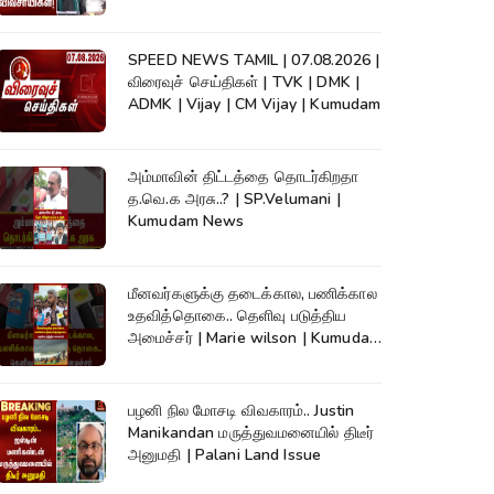
News
SPEED NEWS TAMIL | 07.08.2026 |
விரைவுச் செய்திகள் | TVK | DMK |
ADMK | Vijay | CM Vijay | Kumudam
அம்மாவின் திட்டத்தை தொடர்கிறதா
த.வெ.க அரசு..? | SP.Velumani |
Kumudam News
மீனவர்களுக்கு தடைக்கால, பணிக்கால
உதவித்தொகை.. தெளிவு படுத்திய
அமைச்சர் | Marie wilson | Kumudam
News
பழனி நில மோசடி விவகாரம்.. Justin
Manikandan மருத்துவமனையில் திடீர்
அனுமதி | Palani Land Issue