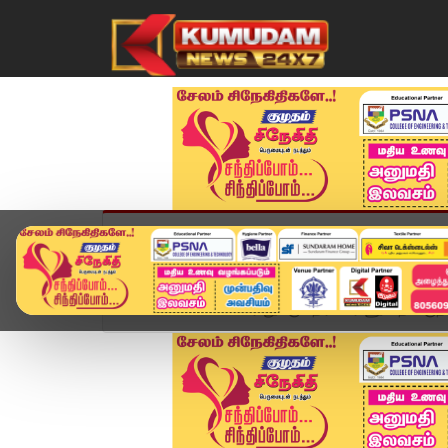
முகப்பு
விளையாட்டு
அண்மை
தமிழ்நாட
Home
உலகம்
ஈரானுக்கு எதிரான ராணுவ தாக்குதல்.