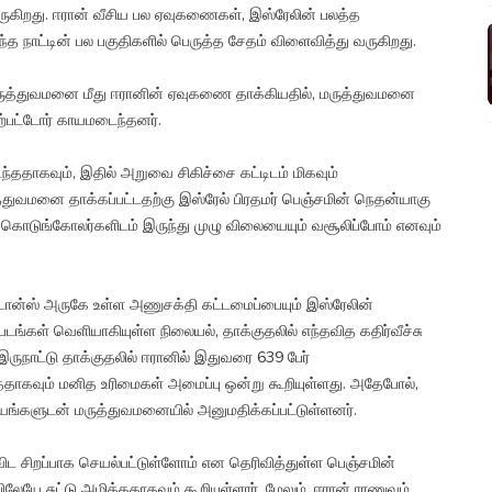
ருகிறது. ஈரான் வீசிய பல ஏவுகணைகள், இஸ்ரேலின் பலத்த
த நாட்டின் பல பகுதிகளில் பெருத்த சேதம் விளைவித்து வருகிறது.
ுத்துவமனை மீது ஈரானின் ஏவுகணை தாக்கியதில், மருத்துவமனை
ற்பட்டோர் காயமடைந்தனர்.
ந்ததாகவும், இதில் அறுவை சிகிச்சை கட்டிடம் மிகவும்
த்துவமனை தாக்கப்பட்டதற்கு இஸ்ரேல் பிரதமர் பெஞ்சமின் நெதன்யாகு
 கொடுங்கோலர்களிடம் இருந்து முழு விலையையும் வசூலிப்போம் எனவும்
நட்டான்ஸ் அருகே உள்ள அணுசக்தி கட்டமைப்பையும் இஸ்ரேலின்
ள் வெளியாகியுள்ள நிலையல், தாக்குதலில் எந்தவித கதிர்வீச்சு
ருநாட்டு தாக்குதலில் ஈரானில் இதுவரை 639 பேர்
தாகவும் மனித உரிமைகள் அமைப்பு ஒன்று கூறியுள்ளது. அதேபோல்,
ாயங்களுடன் மருத்துவமனையில் அனுமதிக்கப்பட்டுள்ளனர்.
ிட சிறப்பாக செயல்பட்டுள்ளோம் என தெரிவித்துள்ள பெஞ்சமின்
ேயே சுட்டு அழித்ததாகவும் கூறியுள்ளார். மேலும், ஈரான் ராணுவம்