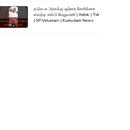
த.வெ.க அரசுக்கு ஒற்றை கோரிக்கை
வைத்த எஸ்.பி வேலுமணி | Admk | Tvk
| SP.Velumani | Kumudam News