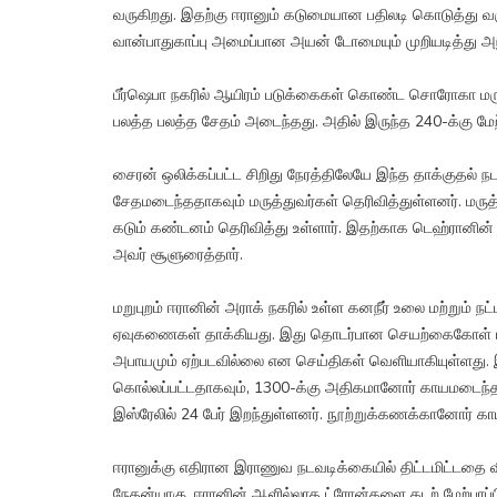
வருகிறது. இதற்கு ஈரானும் கடுமையான பதிலடி கொடுத்து வ
வான்பாதுகாப்பு அமைப்பான அயன் டோமையும் முறியடித்து அந்
பீர்ஷெபா நகரில் ஆயிரம் படுக்கைகள் கொண்ட சொரோகா மர
பலத்த பலத்த சேதம் அடைந்தது. அதில் இருந்த 240-க்கு மே
சைரன் ஒலிக்கப்பட்ட சிறிது நேரத்திலேயே இந்த தாக்குதல் நட
சேதமடைந்ததாகவும் மருத்துவர்கள் தெரிவித்துள்ளனர். மரு
கடும் கண்டனம் தெரிவித்து உள்ளார். இதற்காக டெஹ்ரானின்
அவர் சூளுரைத்தார்.
மறுபுறம் ஈரானின் அராக் நகரில் உள்ள கனநீர் உலை மற்றும் 
ஏவுகணைகள் தாக்கியது. இது தொடர்பான செயற்கைகோள் படங்க
அபாயமும் ஏற்படவில்லை என செய்திகள் வெளியாகியுள்ளது. இ
கொல்லப்பட்டதாகவும், 1300-க்கு அதிகமானோர் காயமடைந்த
இஸ்ரேலில் 24 பேர் இறந்துள்ளனர். நூற்றுக்கணக்கானோர் க
ஈரானுக்கு எதிரான இராணுவ நடவடிக்கையில் திட்டமிட்டதை வ
நேதன்யாகு, ஈரானின் ஆளில்லாத ட்ரோன்களை கடற் மேற்பரப்பில