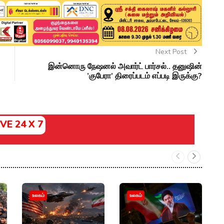
Next Post
இன்னொரு நேஷனல் அவார்ட் பார்சல்.. தனுஷின்
’குபேரா’ திரைப்படம் எப்படி இருக்கு?
IVE 24 X 7
"
உலகம்
உலகம்
வ
க