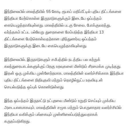
இந்நிலையில் மாலத்தீவில் 55 கோடி ரூபாய் மதிப்பீட்டில் புதிய திட்டங்களை
இந்தியா மேற்கொள்ள இருநாடுகளுக்கும் இடையே ஒப்பந்தம்
கையெழுத்தாகியுள்ளது. மாலத்தீவில் படகு சேவை, போக்குவரத்து,
வர்த்தகம் உட்பட பல்வேறு துறைகளை மேம்படுத்த இந்தியா 13
திட்டங்களை மேற்கொள்வதற்கான புரிந்துணர்வு ஒப்பந்தம்
இருநாடுகளுக்கு இடையே கையெழுத்தாகியுள்ளது.
இந்நிலையில், இருநாடுகளும் சமீபத்தில் நடத்திய பல சுற்றுக்
கலந்துரையாடல்களுக்குப் பிறகு உறவுகளை மீண்டும் சீரமைக்க முடிந்தது.
இதன் ஒரு முக்கிய முன்னேற்றமாக, மாலத்தீவின் வளர்ச்சிக்காக இந்தியா
புதிய திட்டங்களை நிதியுதவி மற்றும் தொழில்நுட்ப உதவியுடன்
செயல்படுத்த ஒப்புக் கொண்டுள்ளது.
இந்த ஒப்பந்தம் இருநாட்டு நட்புறவை மீண்டும் உறுதி செய்யும் முக்கிய
அடையாளமாகவும், மாலத்தீவின் சமூக மற்றும் பொருளாதார வளர்ச்சியில்
இந்தியா வகிக்கும் பங்கையும் முன்னிலைப்படுத்துவதாகக்
கருதப்படுகிறது.