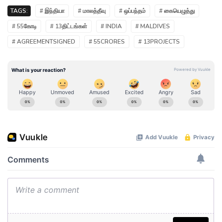
TAGS:
# இந்தியா
# மாலத்தீவு
# ஒப்பந்தம்
# கையெழுத்து
# 55கோடி
# 13திட்டங்கள்
# INDIA
# MALDIVES
# AGREEMENTSIGNED
# 55CRORES
# 13PROJECTS