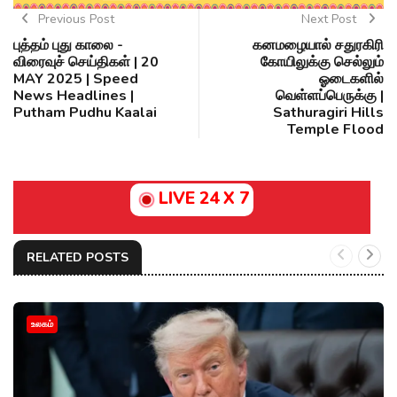
Previous Post
Next Post
புத்தம் புது காலை -
கனமழையால் சதுரகிரி
விரைவுச் செய்திகள் | 20
கோயிலுக்கு செல்லும்
MAY 2025 | Speed
ஓடைகளில்
News Headlines |
வெள்ளப்பெருக்கு |
Putham Pudhu Kaalai
Sathuragiri Hills
Temple Flood
LIVE 24 X 7
RELATED POSTS
உலகம்