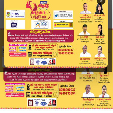
×
Home
உலகம்
இந்தியா - மாலத்தீவு இடையே ஒப்பந்தம் கையெழுத்து!