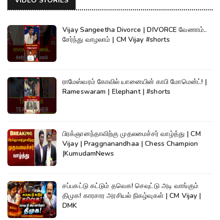
VIDEO STORIES
Vijay Sangeetha Divorce | DIVORCE வேணாம்..
சேர்ந்து வாழலாம் | CM Vijay #shorts
ராமேஸ்வரம் கோவில் யானையின் காபி மோமென்ட்! |
Rameswaram | Elephant | #shorts
பிரக்ஞானந்தாவிற்கு முதலமைச்சர் வாழ்த்து | CM
Vijay | Praggnanandhaa | Chess Champion
|KumudamNews
சப்பகட்டு கட்டும் தவெக! செவுட்டு அடி வாங்கும்
திமுக! காரசார அரசியல் நிகழ்வுகள் | CM Vijay |
DMK