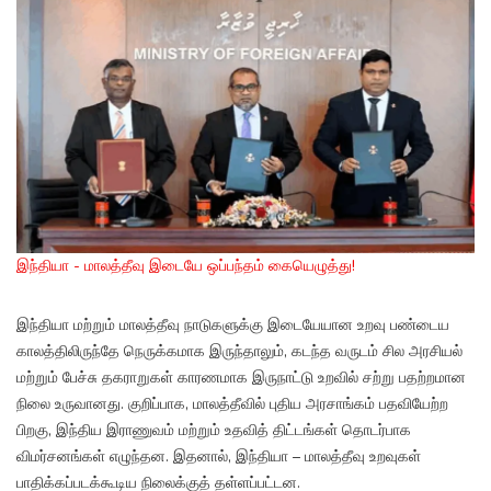
இந்தியா - மாலத்தீவு இடையே ஒப்பந்தம் கையெழுத்து!
இந்தியா மற்றும் மாலத்தீவு நாடுகளுக்கு இடையேயான உறவு பண்டைய
காலத்திலிருந்தே நெருக்கமாக இருந்தாலும், கடந்த வருடம் சில அரசியல்
மற்றும் பேச்சு தகராறுகள் காரணமாக இருநாட்டு உறவில் சற்று பதற்றமான
நிலை உருவானது. குறிப்பாக, மாலத்தீவில் புதிய அரசாங்கம் பதவியேற்ற
பிறகு, இந்திய இராணுவம் மற்றும் உதவித் திட்டங்கள் தொடர்பாக
விமர்சனங்கள் எழுந்தன. இதனால், இந்தியா – மாலத்தீவு உறவுகள்
பாதிக்கப்படக்கூடிய நிலைக்குத் தள்ளப்பட்டன.