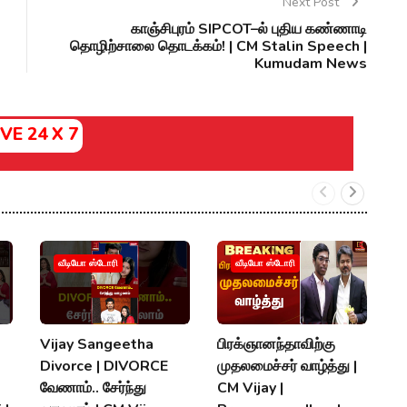
Next Post
காஞ்சிபுரம் SIPCOT–ல் புதிய கண்ணாடி
தொழிற்சாலை தொடக்கம்! | CM Stalin Speech |
Kumudam News
IVE 24 X 7
வீடியோ ஸ்டோரி
வீடியோ ஸ்டோரி
Vijay Sangeetha
பிரக்ஞானந்தாவிற்கு
சப
Divorce | DIVORCE
முதலமைச்சர் வாழ்த்து |
செ
வேணாம்.. சேர்ந்து
CM Vijay |
த