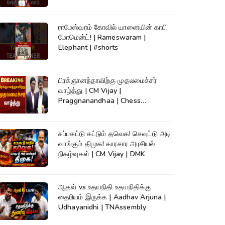
ராமேஸ்வரம் கோவில் யானையின் காபி
மோமென்ட்! | Rameswaram |
Elephant | #shorts
பிரக்ஞானந்தாவிற்கு முதலமைச்சர்
வாழ்த்து | CM Vijay |
Praggnanandhaa | Chess
Champion |KumudamNews
சப்பகட்டு கட்டும் தவெக! செவுட்டு அடி
வாங்கும் திமுக! காரசார அரசியல்
நிகழ்வுகள் | CM Vijay | DMK
ஆதவ் vs உதயநிதி உதயநிதிக்கு
தைரியம் இருக்க | Aadhav Arjuna |
Udhayanidhi | TNAssembly