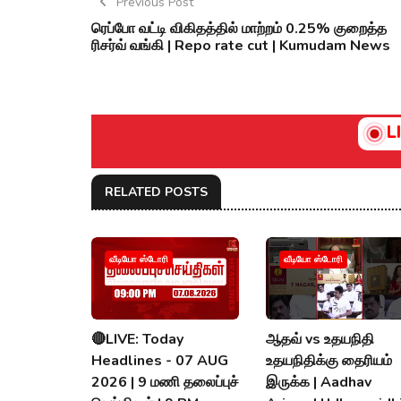
Previous Post
ரெப்போ வட்டி விகிதத்தில் மாற்றம் 0.25% குறைத்த
ரிசர்வ் வங்கி | Repo rate cut | Kumudam News
L
RELATED POSTS
வீடியோ ஸ்டோரி
வீடியோ ஸ்டோரி
🔴LIVE: Today
ஆதவ் vs உதயநிதி
Headlines - 07 AUG
உதயநிதிக்கு தைரியம்
2026 | 9 மணி தலைப்புச்
இருக்க | Aadhav