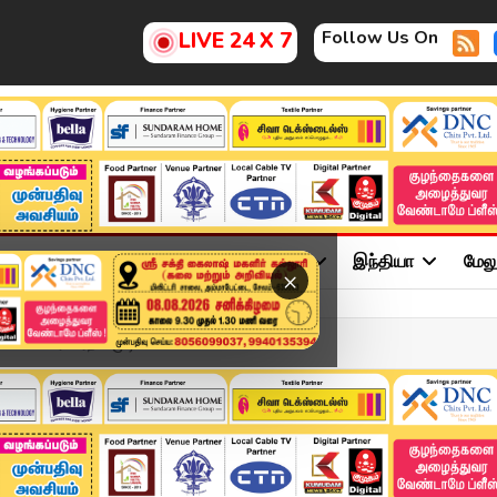
Follow Us On
LIVE 24 X 7
ு
சினிமா
அரசியல்
விளையாட்டு
இந்தியா
மேல
×
் விவகாரம் ஏற்க முடிய...