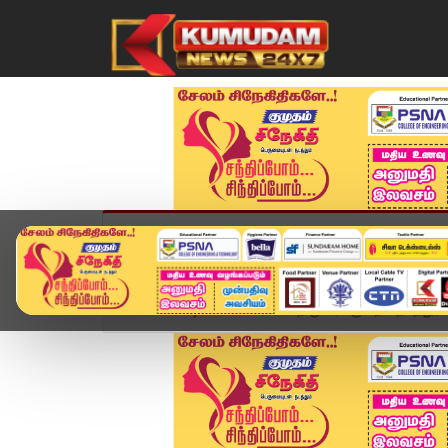
முகப்பு
விளையாட்டு
அண்மை
தமிழ்நாட
Home
வீடியோ ஸ்டோரி
திருப்பரங்குன்றம் தீபத்தூண