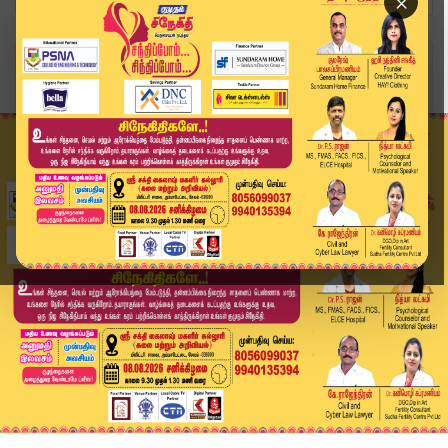
×
Home
வீடியோ ஸ்டோரி
காஞ்சிபுரம் SIPCOT–ல் புதிய கண்ணாடி தொழிற்சாலை ...