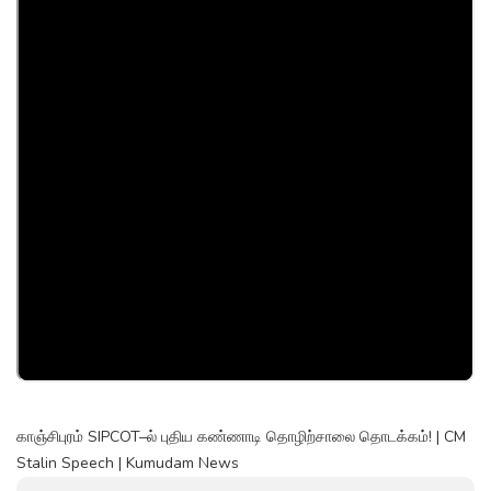
காஞ்சிபுரம் SIPCOT–ல் புதிய கண்ணாடி தொழிற்சாலை தொடக்கம்! | CM
Stalin Speech | Kumudam News