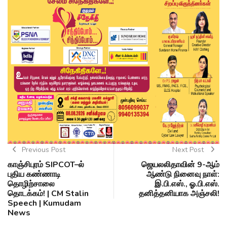
Previous Post
Next Post
காஞ்சிபுரம் SIPCOT–ல்
ஜெயலலிதாவின் 9-ஆம்
புதிய கண்ணாடி
ஆண்டு நினைவு நாள்:
தொழிற்சாலை
இ.பி.எஸ்., ஓ.பி.எஸ்.
தொடக்கம்! | CM Stalin
தனித்தனியாக அஞ்சலி!
Speech | Kumudam
News