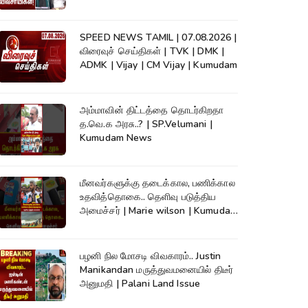
News
SPEED NEWS TAMIL | 07.08.2026 |
விரைவுச் செய்திகள் | TVK | DMK |
ADMK | Vijay | CM Vijay | Kumudam
அம்மாவின் திட்டத்தை தொடர்கிறதா
த.வெ.க அரசு..? | SP.Velumani |
Kumudam News
மீனவர்களுக்கு தடைக்கால, பணிக்கால
உதவித்தொகை.. தெளிவு படுத்திய
அமைச்சர் | Marie wilson | Kumudam
News
பழனி நில மோசடி விவகாரம்.. Justin
Manikandan மருத்துவமனையில் திடீர்
அனுமதி | Palani Land Issue