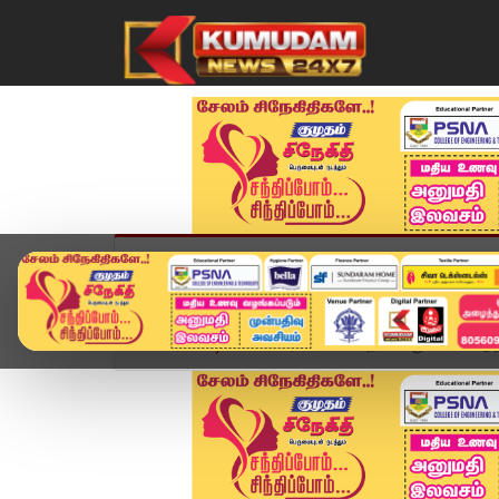
முகப்பு
விளையாட்டு
அண்மை
தமிழ்நாட
Home
வீடியோ ஸ்டோரி
போதைப்பொருள் பயன்படுத்த