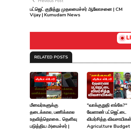
Previous Post
பட்ஜெட் குறித்து முதலமைச்சர் ஆலோசனை | CM
Vijay | Kumudam News
L
RELATED POSTS
வீடியோ ஸ்டோரி
வீடியோ ஸ்டோரி
மீனவர்களுக்கு
"வாக்குறுதி எங்கே?"
தடைக்கால, பணிக்கால
வேளாண் பட்ஜெட்டை
உதவித்தொகை.. தெளிவு
விமர்சித்த விவசாயிகள்
படுத்திய அமைச்சர் |
Agriculture Budget 