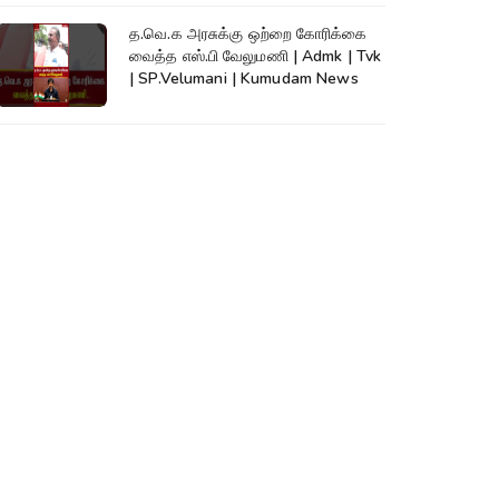
த.வெ.க அரசுக்கு ஒற்றை கோரிக்கை
வைத்த எஸ்.பி வேலுமணி | Admk | Tvk
| SP.Velumani | Kumudam News