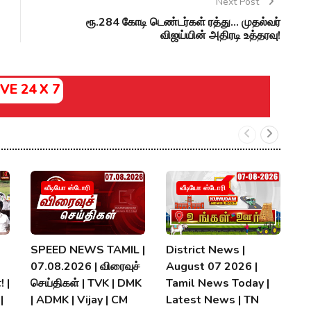
Next Post
ரூ.284 கோடி டெண்டர்கள் ரத்து... முதல்வர்
விஜய்யின் அதிரடி உத்தரவு!
IVE 24 X 7
வீடியோ ஸ்டோரி
வீடியோ ஸ்டோரி
SPEED NEWS TAMIL |
District News |
ப
07.08.2026 | விரைவுச்
August 07 2026 |
வி
! |
செய்திகள் | TVK | DMK
Tamil News Today |
M
|
| ADMK | Vijay | CM
Latest News | TN
ம