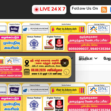
Follow Us On
LIVE 24 X 7
ு
சினிமா
அரசியல்
விளையாட்டு
இந்தியா
மேல
×
ினாரா அமைச்சர்..? | TVK ...