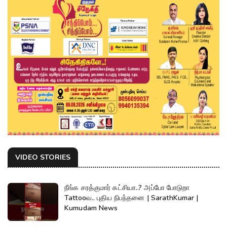
VIDEO STORIES
நீங்க சரத்குமார் கட்சியா..? அப்போ போடுறா
Tattooவ.. புதிய நிபந்தனை | SarathKumar |
Kumudam News