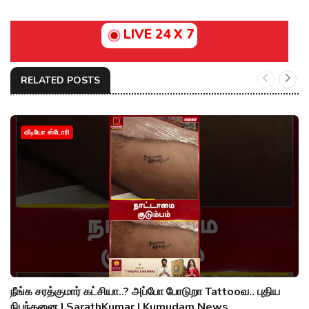
LIVE 24 X 7
RELATED POSTS
வீடியோ ஸ்டோரி
நீங்க சரத்குமார் கட்சியா..? அப்போ போடுறா Tattooவ.. புதிய
நிபந்தனை | SarathKumar | Kumudam News