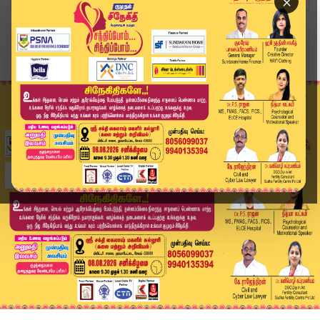
×
Home
வீடியோ ஸ்டோரி
பட்ஜெட் குறித்து முதலமைச்சர் ஆலோசனை | CM Vijay ...