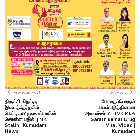
Previous Post
Next Post
திருச்சி கிழக்கு
போதைப்பொருள்
இடைத்தேர்தலில்
பயன்படுத்தினாரா
போட்டியா? மு.க.ஸ்டாலின்
அமைச்சர்..? | TVK MLA
சொன்ன பதில்! | MK
Sarath kumar Drug
Stalin | Kumudam
Viral Video |
News
Kumudam