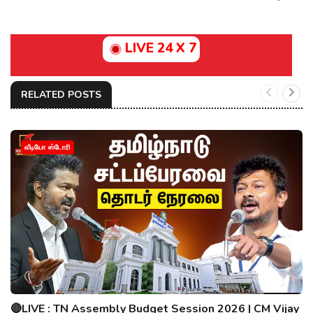
LIVE 24 X 7
RELATED POSTS
வீடியோ ஸ்டோரி
🔴LIVE : TN Assembly Budget Session 2026 | CM Vijay