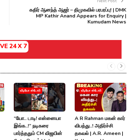
Next Post
கதிர் ஆனந்த் ஆஜர் – திமுகவில் பரபரப்பு! | DMK
MP Kathir Anand Appears for Enquiry |
Kumudam News
IVE 24 X 7
வீடியோ ஸ்டோரி
வீடியோ ஸ்டோரி
“யோ.. டாடி! என்னையா
A R Rahman மகன் கார்
ப
இங்க..!” நடிகரை
விபத்து..! அதிர்ச்சி
த
பார்த்ததும் CM விஜயின்
தகவல் | A.R. Ameen |
ஊ