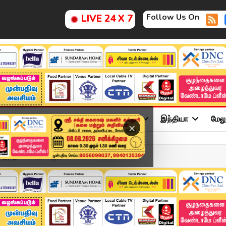
Follow Us On
LIVE 24 X 7
ு
சினிமா
அரசியல்
விளையாட்டு
இந்தியா
மேல
×
மருத்துவ ஊர்தி – முதலமைச...