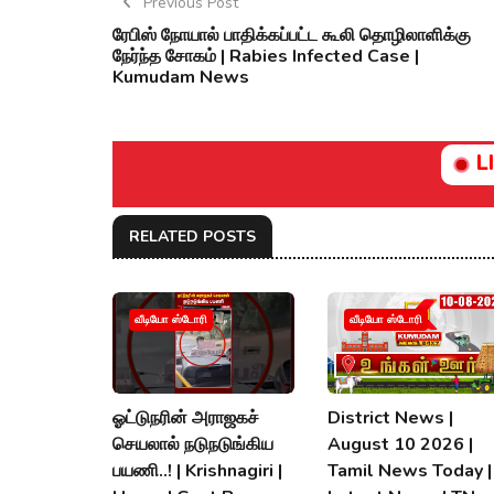
Previous Post
ரேபிஸ் நோயால் பாதிக்கப்பட்ட கூலி தொழிலாளிக்கு
நேர்ந்த சோகம் | Rabies Infected Case |
Kumudam News
L
RELATED POSTS
வீடியோ ஸ்டோரி
வீடியோ ஸ்டோரி
ஓட்டுநரின் அராஜகச்
District News |
செயலால் நடுநடுங்கிய
August 10 2026 |
பயணி..! | Krishnagiri |
Tamil News Today |