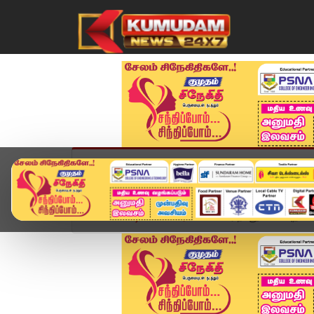
முகப்பு
விளையாட்டு
அண்மை
தமிழ்நாட
Home
வீடியோ ஸ்டோரி
மகளிர் நலனுக்காக புதிய 