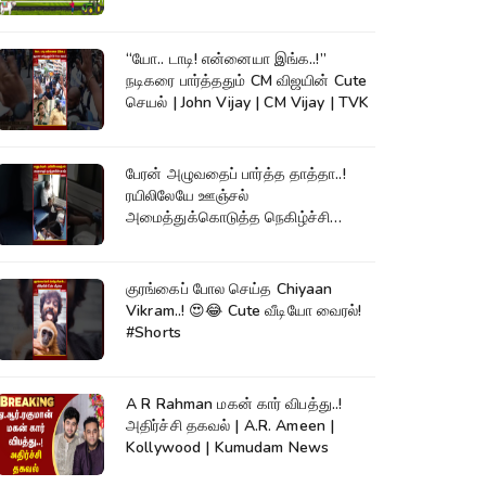
TVK|Tamilnadu
“யோ.. டாடி! என்னையா இங்க..!”
நடிகரை பார்த்ததும் CM விஜயின் Cute
செயல் | John Vijay | CM Vijay | TVK
பேரன் அழுவதைப் பார்த்த தாத்தா..!
ரயிலிலேயே ஊஞ்சல்
அமைத்துக்கொடுத்த நெகிழ்ச்சி
சம்பவம் #shorts
குரங்கைப் போல செய்த Chiyaan
Vikram..! 😍😂 Cute வீடியோ வைரல்!
#Shorts
A R Rahman மகன் கார் விபத்து..!
அதிர்ச்சி தகவல் | A.R. Ameen |
Kollywood | Kumudam News