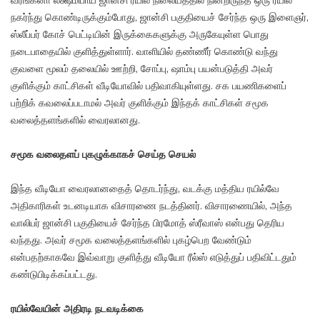
வீரங்கனா லக்ஷ்மிபாய் ஜான்சி ரயில் நிலையத்தில் நின்றிருந்த ஒரு ரயில்
நகர்ந்து கொண்டிருக்கும்போது, ஜான்சி பகுதியைச் சேர்ந்த ஒரு இளைஞர்,
ஸ்லீப்பர் கோச் பெட்டியின் இருக்கைகளுக்கு அருகேயுள்ள பொது
நடைபாதையில் குளித்துள்ளார். வாளியில் தண்ணீர் கொண்டு வந்து
குவளை மூலம் தலையில் ஊற்றி, சோப்பு, ஷாம்பு பயன்படுத்தி அவர்
குளிக்கும் காட்சிகள் வீடியோவில் பதிவாகியுள்ளது. சக பயணிகளைப்
பற்றிக் கவலைப்படாமல் அவர் குளிக்கும் இந்தக் காட்சிகள் சமூக
வலைத்தளங்களில் வைரலானது.
சமூக வலைதளப் புகழுக்காகச் செய்த செயல்
இந்த வீடியோ வைரலானதைத் தொடர்ந்து, வடக்கு மத்திய ரயில்வே
அதிகாரிகள் உடனடியாக விசாரணை நடத்தினர். விசாரணையில், அந்த
வாலிபர் ஜான்சி பகுதியைச் சேர்ந்த பிரமோத் ஸ்ரீவாஸ் என்பது தெரிய
வந்தது. அவர் சமூக வலைத்தளங்களில் புகழ்பெற வேண்டும்
என்பதற்காகவே இவ்வாறு குளித்து வீடியோ ரீல்ஸ் எடுத்துப் பதிவிட்டதும்
கண்டுபிடிக்கப்பட்டது.
ரயில்வேயின் அதிரடி நடவடிக்கை