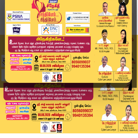
×
Home
இந்தியா
எல்லை மீறிய ரீல்ஸ் மோகம்.. ஓடும் ரயிலில் பயணிகள...