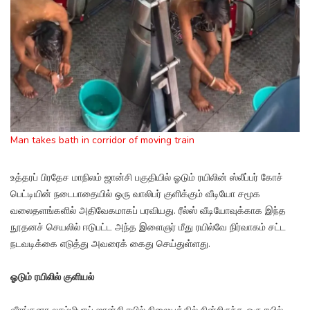
Man takes bath in corridor of moving train
உத்தரப் பிரதேச மாநிலம் ஜான்சி பகுதியில் ஓடும் ரயிலின் ஸ்லீப்பர் கோச்
பெட்டியின் நடைபாதையில் ஒரு வாலிபர் குளிக்கும் வீடியோ சமூக
வலைதளங்களில் அதிவேகமாகப் பரவியது. ரீல்ஸ் வீடியோவுக்காக இந்த
நூதனச் செயலில் ஈடுபட்ட அந்த இளைஞர் மீது ரயில்வே நிர்வாகம் சட்ட
நடவடிக்கை எடுத்து அவரைக் கைது செய்துள்ளது.
ஓடும் ரயிலில் குளியல்