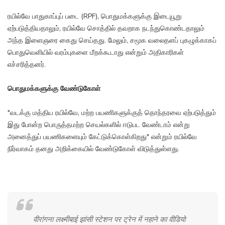
ரயில்வே பாதுகாப்புப் படை (RPF), பொதுமக்களுக்கு இடையூறு
ஏற்படுத்தியதாலும், ரயில்வே சொத்தில் தவறாக நடந்துகொண்டதாலும்
அந்த இளைஞரை கைது செய்தது. மேலும், சமூக வலைதளப் புகழுக்காகப்
பொதுவெளியில் வரம்புகளை மீறக்கூடாது என்றும் அதிகாரிகள்
எச்சரித்தனர்.
பொதுமக்களுக்கு வேண்டுகோள்
"வடக்கு மத்திய ரயில்வே, மற்ற பயணிகளுக்குத் தொந்தரவை ஏற்படுத்தும்
இது போன்ற பொருத்தமற்ற செயல்களில் ஈடுபட வேண்டாம் என்று
அனைத்துப் பயணிகளையும் கேட்டுக்கொள்கிறது" என்றும் ரயில்வே
நிர்வாகம் தனது அறிக்கையில் வேண்டுகோள் விடுத்துள்ளது.
वीरांगना लक्ष्मीबाई झांसी स्टेशन पर ट्रेन में नहाने का वीडियो