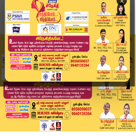
×
Home
வீடியோ ஸ்டோரி
உலக நாடுகள் இணைந்து செயல்பட வேண்டும்-ஜி20 மாநாட...