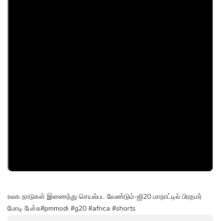
உலக நாடுகள் இணைந்து செயல்பட வேண்டும்-ஜி20 மாநாட்டில் பிரதமர்
மோடி பேச்சு#pmmodi #g20 #africa #shorts