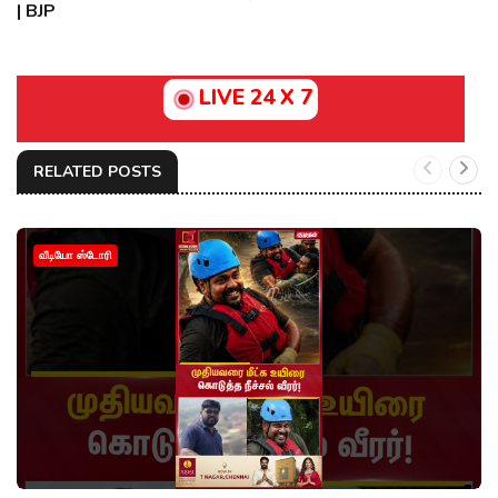
| BJP
LIVE 24 X 7
RELATED POSTS
வீடியோ ஸ்டோரி