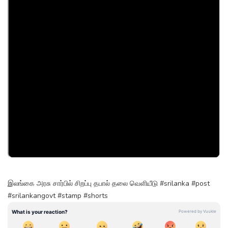
இலங்கை அரசு சார்பில் சிறப்பு தபால் தலை வெளியீடு #srilanka #post
#srilankangovt #stamp #shorts