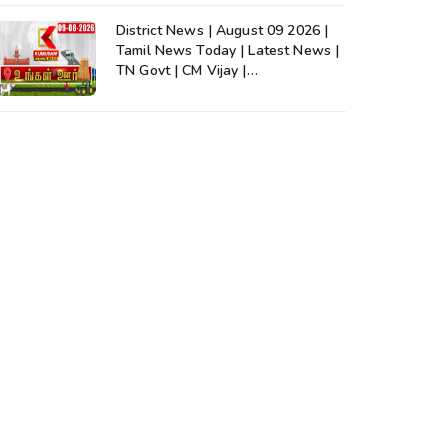
District News | August 09 2026 |
Tamil News Today | Latest News |
TN Govt | CM Vijay |
TVK|Tamilnadu