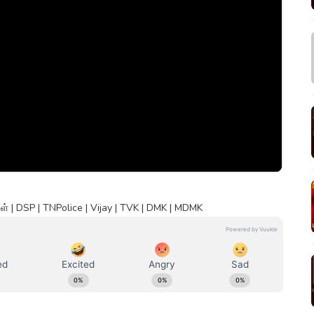
 | DSP | TNPolice | Vijay | TVK | DMK | MDMK