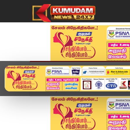
முகப்பு
விளையாட்டு
அண்மை
தமிழ்நாட
Home
வீடியோ ஸ்டோரி
SPEED NEWS TAMIL | 22 