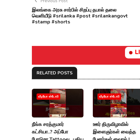
Previous Post
இலங்கை அரசு சார்பில் சிறப்பு தபால் தலை
வெளியீடு #srilanka #post #srilankangovt
#stamp #shorts
L
RELATED POSTS
வீடியோ ஸ்டோரி
வீடியோ ஸ்டோரி
நீங்க சரத்குமார்
ஊர் திருவிழாவில்
கட்சியா..? அப்போ
இளைஞர்கள் வைத்த
போடுறா Tattooவ.. புதிய
பேனர்கள் வைரல் |