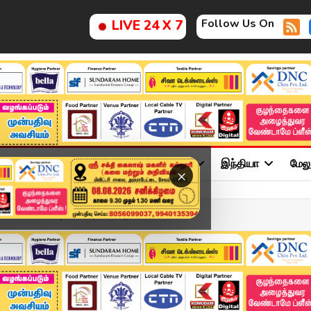
Follow Us On
LIVE 24 X 7
ு
சினிமா
அரசியல்
விளையாட்டு
இந்தியா
மேல
×
NOV 2025 | விரைவுச் செய்த...