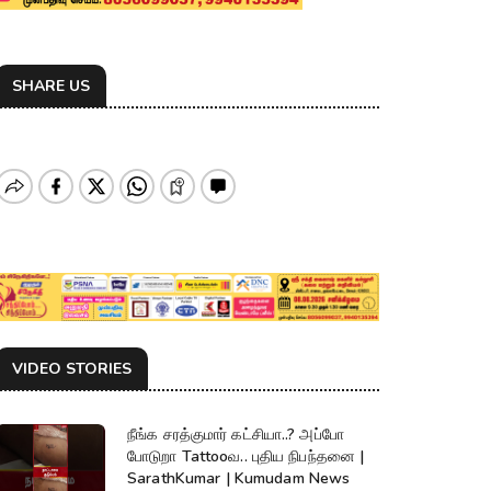
SHARE US
VIDEO STORIES
நீங்க சரத்குமார் கட்சியா..? அப்போ
போடுறா Tattooவ.. புதிய நிபந்தனை |
SarathKumar | Kumudam News