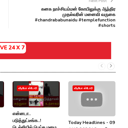
Next Post
கனக நாச்சியம்மன் கோயிலுக்கு ஆந்திர
முதல்வரின் மனைவி வருகை
#chandrababunaidu #templefunction
#shorts
IVE 24 X 7
வீடியோ ஸ்டோரி
வீடியோ ஸ்டோரி
என்னடா..
அ
படுத்துட்டீங்க..!
த
Today Headlines - 09
டெல்லியில் பெய்த மழை..
நி