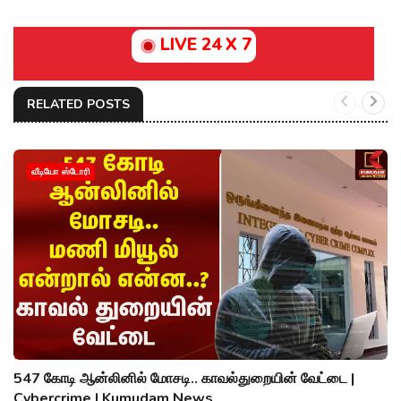
LIVE 24 X 7
RELATED POSTS
வீடியோ ஸ்டோரி
547 கோடி ஆன்லினில் மோசடி.. காவல்துறையின் வேட்டை |
Cybercrime | Kumudam News