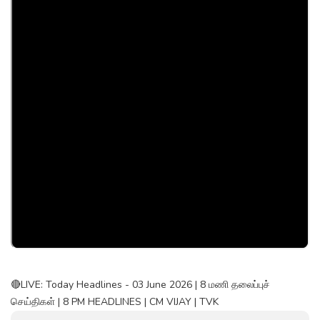
🔴LIVE: Today Headlines - 03 June 2026 | 8 மணி தலைப்புச்
செய்திகள் | 8 PM HEADLINES | CM VIJAY | TVK