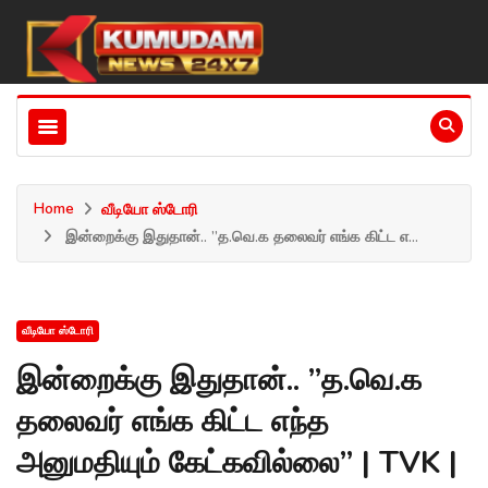
Home
வீடியோ ஸ்டோரி
இன்றைக்கு இதுதான்.. ”த.வெ.க தலைவர் எங்க கிட்ட எ...
வீடியோ ஸ்டோரி
இன்றைக்கு இதுதான்.. ”த.வெ.க
தலைவர் எங்க கிட்ட எந்த
அனுமதியும் கேட்கவில்லை” | TVK |