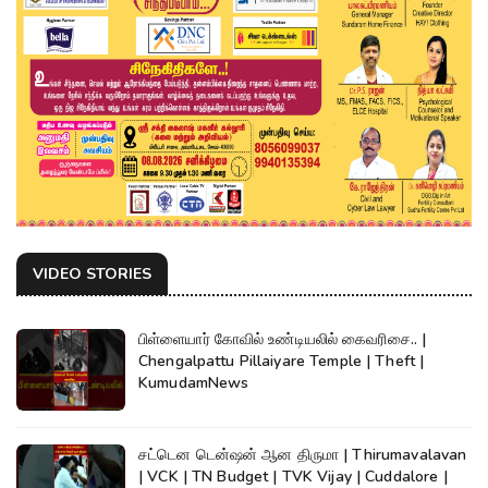
VIDEO STORIES
பிள்ளையார் கோவில் உண்டியலில் கைவரிசை.. |
Chengalpattu Pillaiyare Temple | Theft |
KumudamNews
சட்டென டென்ஷன் ஆன திருமா | Thirumavalavan
| VCK | TN Budget | TVK Vijay | Cuddalore |