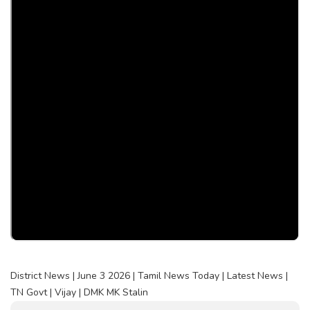
District News | June 3 2026 | Tamil News Today | Latest News |
TN Govt | Vijay | DMK MK Stalin