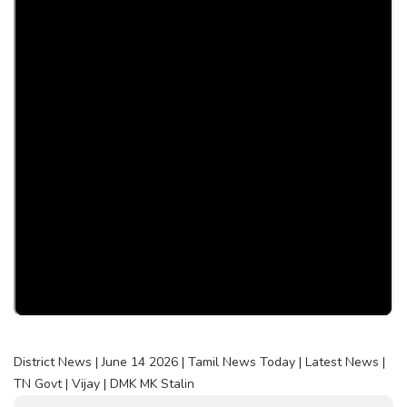
District News | June 14 2026 | Tamil News Today | Latest News |
TN Govt | Vijay | DMK MK Stalin