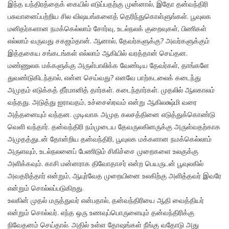
இந்த யந்திரத்தைக் கையில் எடுப்பதற்கு முன்னால், இதோ தன்வந்திரி
பசுவானைப்பற்றிய சில விஷயங்களைத் தெரிந்துகொள்ளுங்கள். பூவுலக
மனிதர்களான நமக்கெல்லாம் சோர்வு, உடல்நலக் குறைவுகள், பிணிகள்
எல்லாம் வருவது சகஜம்தான். ஆனால், தேவர்களுக்கு? அவர்களுக்கும்
இத்தகைய சங்கடங்கள் எல்லாம் ஆகியில் வரத்தான் செய்தன.
மண்ணுலக மக்களுக்கு அருள்பாலிக்க வேண்டிய தேவர்கள், தாங்களே
துவண்டுகிடந்தால், என்ன செய்வது? எனவே பாற்கடலைக் கடைந்து
அமுதம் எடுக்கத் தீர்மானித் தார்கள். கடைந்தார்கள். முதலில் ஆலகாலம்
வந்தது. அடுத்து ஐராவதம், உச்சைஸ்ரவம் என்று ஆகிலக்ஷ்மி வரை
அத்தனையும் வந்தன. முடிவாக அமுத கலசத்தினை எடுத்துக்கொண்டு
வெளி வந்தார். தன்வந்திரி நம்முடைய தேவருலகினருக்கு அருள்வதற்காக
அமுதத்துடன் தோன்றிய தன்வந்திரி, பூவுலக மக்களான நமக்கெல்லாம்
அருளவும், உடல்நலனைப் பேணிடும் சிகிச்சை முறைகளை உலகுக்கு
அளிக்கவும். காசி மன்னராக திவோதாசர் என்ற பெயருடன் பூவுலகில்
அவதரித்தார் என்றும், ஆயுர்வேத முறையினை உலகிற்கு அளித்தவர் இவரே
என்றும் சொல்லப்படுகிறது.
உலகின் முதல் மருத்துவர் என்பதால், தன்வந்திரியை ஆதி வைத்தியர்
என்றும் சொல்வர். எந்த ஒரு உணவுப்பொருளையும் தன்வந்திரிக்கு
நிவேதனம் செய்தால். அதில் உள்ள தோஷங்கள் நீங்கு வதோடு அது