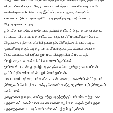
மேலும் சனிபகவானே ஆரோக்யத்திற்கு உரிய கிரஹம் அவருக்கு அந்தக்
கிழமையில் பெருமை சேரும் என வரமளித்தவர் மகாவிஷ்ணு. எனவே
சனிக்கிழமையில் செய்வது இரட்டிப்பு சிறப்பு பூஜை அறையில்
வைக்கப்பட்டுள்ள தன்வந்திரி யந்திரத்திற்கு தூப, தீபம் காட்டி
ஆராதியுங்கள். பிறகு
ஓம் நமோ பகவதே வாசுதேவாய தன்வந்த்ரயே அம்ருத கலச ஹஸ்தாய
சர்வாமய விநாசனாய த்ரைலோக்ய நாதாய ஸ்ரீ மஹாவிஷ்ணவே நம:
அமுதகலசத்தினை ஏந்தியிருப்பவரும், அகிலத்தைக் காப்பவரும்,
மூவுலகினருக்கும் மருத்துவராக விளங்குபவரும். எல்லாவகையான
நோய்களையும் விரட்டுபவரும். மகாவிஷ்ணுவின் அம்சமாகத்
திகழ்பவருமான தன்வந்திரியை வணங்குகிறேன்.
துதியையோ அல்லது தமிழ் அர்தத்தினையோ மூன்று முறை உங்கள்
குடும்பத்தில் உள்ள எல்லோரும் சொல்லுங்கள்.
பால் பாயசம் அல்லது பால்கலந்த அவல் அல்லது கல்கண்டு சேர்த்த பால்
நிவேதனம் செய்யுங்கள். சுக்கு வெல்லம் கலந்த உருண்டையும் நிவேதனம்
செய்யலாம்.
பூஜைகளை நிறைவு செய்து, சற்று நேரத்திற்குப் பின் சர்வசித்தி மகா
யந்திரக் கட்டங்கள் உள்ள அட்டையினை எடுங்கள். அதில் தன்வந்திரி
யந்திரத்தினை 11 ஆம் எண் உள்ள கட்டத்தில் ஒட்டுங்கள்.