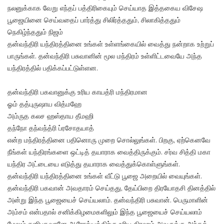
நலனுக்காக வேறு எந்தப் பத்திரிகையும் செய்யாத இத்தகைய விசேஷ
பூஜையினை செய்வதைப் பார்த்து சிலிர்த்ததும், சிலாகித்ததும்
நெகிழ்ந்ததும் நிஜம்
தன்வந்திரி யந்திரத்தினை உங்கள் உள்ளங்கையில் வைத்து நன்றாக உற்றுப்
பாருங்கள். தன்வந்திரி பசுவானின் மூல மந்திரம் உள்ளிட்டவையே அந்த
யந்திரத்தில் பதிக்கப்பட்டுள்ளன.
தன்வந்திரி பகவானுக்கு உரிய காயத்ரி மந்திரமான
ஓம் தத்புருஷாய வித்மஹே
அம்ருத கலச ஹஸ்தாய தீமஹி
தந்நோ தந்வந்த்ரி ப்ரசோதயாத்
என்ற மந்திரத்தினை பதினொரு முறை சொல்லுங்கள். பிறகு, ஏற்கெனவே
நீங்கள் யந்திரங்களை ஒட்டித் தயாராக வைத்திருக்கும். சர்வ சித்தி மகா
யந்திர அட்டையை எடுத்து தயாராக வைத்துக்கொள்ளுங்கள்.
தன்வந்திரி யந்திரத்தினை உங்கள் வீட்டு பூஜை அறையில் வையுங்கள்.
தன்வந்திரி பகவான் அவதாரம் செய்தது, தேய்பிறை திரயோதசி தினத்தில்
அன்று இந்த பூஜையைச் செய்யலாம். தன்வந்திரி பசுவான். பெருமாளின்
அம்சம் என்பதால் சனிக்கிழமைகளிலும் இந்த பூஜையைச் செய்யலாம்