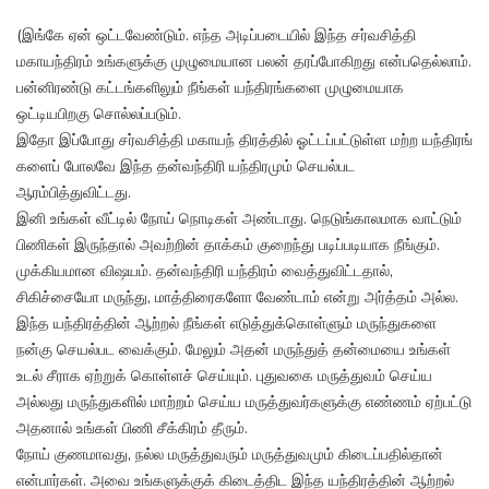
(இங்கே ஏன் ஒட்டவேண்டும். எந்த அடிப்படையில் இந்த சர்வசித்தி
மகாயந்திரம் உங்களுக்கு முழுமையான பலன் தரப்போகிறது என்பதெல்லாம்.
பன்னிரண்டு கட்டங்களிலும் நீங்கள் யந்திரங்களை முழுமையாக
ஒட்டியபிறகு சொல்லப்படும்.
இதோ இப்போது சர்வசித்தி மகாயந் திரத்தில் ஓட்டப்பட்டுள்ள மற்ற யந்திரங்
களைப் போலவே இந்த தன்வந்திரி யந்திரமும் செயல்பட
ஆரம்பித்துவிட்டது.
இனி உங்கள் வீட்டில் நோய் நொடிகள் அண்டாது. நெடுங்காலமாக வாட்டும்
பிணிகள் இருந்தால் அவற்றின் தாக்கம் குறைந்து படிப்படியாக நீங்கும்.
முக்கியமான விஷயம். தன்வந்திரி யந்திரம் வைத்துவிட்டதால்,
சிகிச்சையோ மருந்து, மாத்திரைகளோ வேண்டாம் என்று அர்த்தம் அல்ல.
இந்த யந்திரத்தின் ஆற்றல் நீங்கள் எடுத்துக்கொள்ளும் மருந்துகளை
நன்கு செயல்பட வைக்கும். மேலும் அதன் மருந்துத் தன்மையை உங்கள்
உடல் சீராக ஏற்றுக் கொள்ளச் செய்யும். புதுவகை மருத்துவம் செய்ய
அல்லது மருந்துகளில் மாற்றம் செய்ய மருத்துவர்களுக்கு எண்ணம் ஏற்பட்டு
அதனால் உங்கள் பிணி சீக்கிரம் தீரும்.
நோய் குணமாவது, நல்ல மருத்துவரும் மருத்துவமும் கிடைப்பதில்தான்
என்பார்கள். அவை உங்களுக்குக் கிடைத்திட இந்த யந்திரத்தின் ஆற்றல்