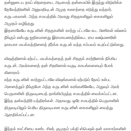
தன்னுடைய தாய் விநதையை, அடிமைத் தன்மையில் இருந்து விடுவிக்க
தேவேந்திரனின் அனுமதியுடன் அமுத கலசத்தை எடுத்து வந்தார்,
கருடபகவான். அந்த சமயத்தில் அவரது சிறகுகளிலும் கைகளிலும்
அமுதம் வழிந்தது.
இதனாலேயே சுருடனின் சிறகுகளின் காற்று பட்டாலே கூட பிணிகள் எல்லாம்
நீங்கும் என்பது ஐதிகமானது இராமாயணத்தில்கூட ராம லக்ஷ்மணரின்
நாகபாச மயக்கத்தினைத் தீர்க்க கருடன் வந்த சம்பவம் கூறப்பட்டுள்ளது.
விஷத்தினால் ஏற்பட்ட மயக்கத்தைத் தன் சிறகுக் காற்றினால் நீக்கிய
கருடன், அவர்களைத் தன் சிறகினால் வருடி காயங்களையும் போக்
கினாராம்
எந்த சுருடனின் காற்றுபட்டாலே விஷங்களால் ஏற்படும் நோய் உள்பட
அனைத்தும் நீங்குமோ அந்த கருடனின் கரங்களிலேயே, அதுவும் அவர்
பெருமாளின் திருவடியைத் தாங்கியிருந்த சமயத்தில் வைக்கப்பட்டன,
இந்த தன்வந்திரி யந்திரங்கள். அதாவது, ஒரே சமயத்தில் பெருமாளின்
திருவடியிலும் பெரிய திருவடியான கருடனின் கைகளிலும் வைத்து
ஆராதிக்கப்பட்டன.
இந்தக் காட்சியை கண்ட சிலர், குமுதம் பக்தி ஸ்பெஷல் தன் வாசகர்களின்