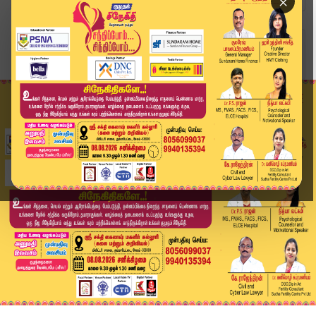
×
Home
ஆன்மிகம்
குடும்பம் ஆரோக்யத்துடன் வாழ தன்வந்திரி யந்திர ப...