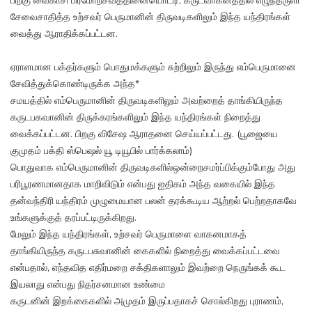
பிறகு வைகாசி பிரமோற்சவத்தினையொட்டி, கருடவாகனத்தில் எழுந்தருளி
சேவைசாதித்த உற்சவர் பெருமானின் திருவடிகளிலும் இந்த யந்திரங்கள்
வைத்து ஆராதிக்கப்பட்டன.
ஏராளமான பக்தர்களும் பொதுமக்களும் சுற்றிலும் இருந்து எம்பெருமானை
சேவித்துக்கொண்டிருக்க அந்த*
சமயத்தில் எம்பெருமானின் திருவடிகளிலும் அவற்றைத் தாங்கியிருந்த
கருடபகவானின் திருக்கரங்களிலும் இந்த யந்திரங்கள் நிறைத்து
வைக்கப்பட்டன. பிறகு விசேஷ ஆராதனை செய்யப்பட்டது. (பூஜையை
குமுதம் பக்தி ஸ்பெஷல் யூ டியூபில் பார்க்கலாம்)
பொதுவாக எம்பெருமானின் திருவடிகளில்ஒன்றைசமர்ப்பிக்கும்போது அது
பரிபூரணமானதாக மாறிவிடும் என்பது ஐதிகம் அந்த வகையில் இந்த
தன்வந்திரி யந்திரம் முழுமையான பலன் தரக்கூடிய ஆற்றல் பெற்றதாகவே
உங்களுக்குத் தரப்பட்டிருக்கிறது.
மேலும் இந்த யந்திரங்கள், உற்சவர் பெருமாளை வாகனமாகத்
தாங்கியிருந்த கருடபசுவானின் கைகளில் நிறைத்து வைக்கப்பட்டவை
என்பதால், எந்தவித எதிர்மறை சக்திகளாலும் இவற்றை நெருங்கக் கூட
இயலாது என்பது நிதர்சனமான உண்மை
கருடனின் இறக்கைகளில் அமுதம் இருப்பதாகச் சொல்கிறது புராணம்,