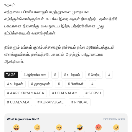
உதவும்.
எத்தகைய பிணியானாலும் மருந்துகளை முறையாக
எடுத்துக்கொள்ளுங்கள். கூடவே இறை அருள் நிறைந்திட தன்வந்திரி
பசுவானை நினைத்து அவருடைய இந்த யந்திரத்தினை முழு
நம்பிக்கையுடன் வணங்குங்கள்.
நீங்களும் உங்கள் குடும்பத்தினரும் நிச்சயம் நல்ல ஆரோக்யத்துடன்
விளங்குவீர்கள். தன்வந்திரி பகவான் அதற்குப் பரிபூரணமாக
ஆசிபுரிவார்.
TAGS:
# ஆரோக்யமாக
#
# உடல்நலம்
# சோர்வு
#
# உடல்நலக்
# குறைவுகள்
#
# பிணிகள்
#
# AAROKKIYAMAAGA
# UDALNALAM
# SORVU
# UDALNALA
# KURAIVUGAL
# PINIGAL