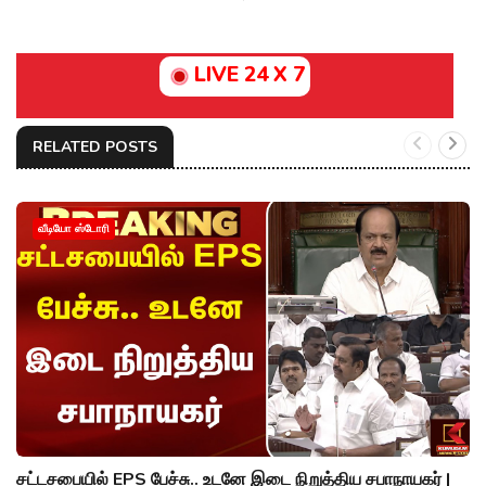
LIVE 24 X 7
RELATED POSTS
வீடியோ ஸ்டோரி
சட்டசபையில் EPS பேச்சு.. உடனே இடை நிறுத்திய சபாநாயகர் |