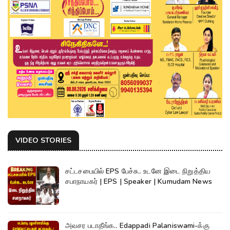
VIDEO STORIES
சட்டசபையில் EPS பேச்சு.. உடனே இடை நிறுத்திய
சபாநாயகர் | EPS | Speaker | Kumudam News
அவசர படாதீங்க.. Edappadi Palaniswami-க்கு