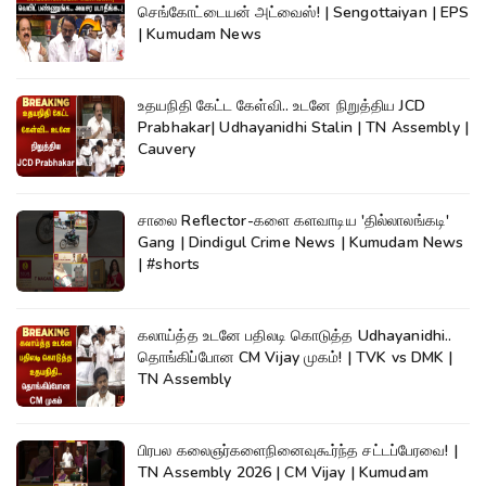
செங்கோட்டையன் அட்வைஸ்! | Sengottaiyan | EPS
| Kumudam News
உதயநிதி கேட்ட கேள்வி.. உடனே நிறுத்திய JCD
Prabhakar| Udhayanidhi Stalin | TN Assembly |
Cauvery
சாலை Reflector-களை களவாடிய 'தில்லாலங்கடி'
Gang | Dindigul Crime News | Kumudam News
| #shorts
கலாய்த்த உடனே பதிலடி கொடுத்த Udhayanidhi..
தொங்கிப்போன CM Vijay முகம்! | TVK vs DMK |
TN Assembly
பிரபல கலைஞர்களைநினைவுகூர்ந்த சட்டப்பேரவை! |
TN Assembly 2026 | CM Vijay | Kumudam