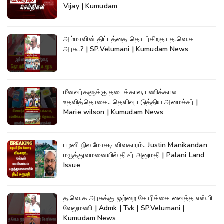
Vijay | Kumudam
அம்மாவின் திட்டத்தை தொடர்கிறதா த.வெ.க
அரசு..? | SP.Velumani | Kumudam News
மீனவர்களுக்கு தடைக்கால, பணிக்கால
உதவித்தொகை.. தெளிவு படுத்திய அமைச்சர் |
Marie wilson | Kumudam News
பழனி நில மோசடி விவகாரம்.. Justin Manikandan
மருத்துவமனையில் திடீர் அனுமதி | Palani Land
Issue
த.வெ.க அரசுக்கு ஒற்றை கோரிக்கை வைத்த எஸ்.பி
வேலுமணி | Admk | Tvk | SP.Velumani |
Kumudam News