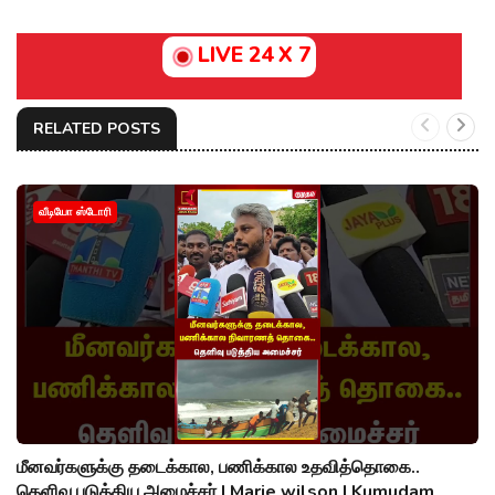
LIVE 24 X 7
RELATED POSTS
வீடியோ ஸ்டோரி
மீனவர்களுக்கு தடைக்கால, பணிக்கால உதவித்தொகை..
தெளிவு படுத்திய அமைச்சர் | Marie wilson | Kumudam