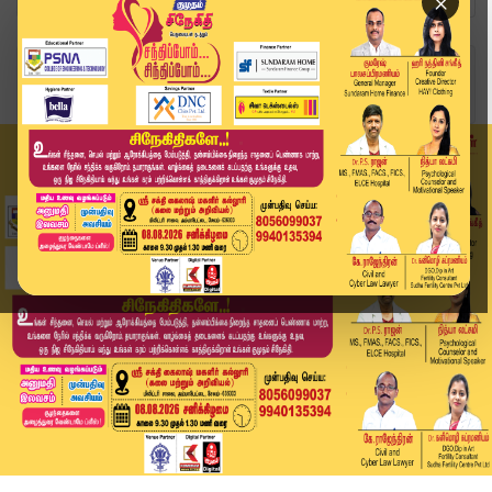
×
Home
வீடியோ ஸ்டோரி
தெரு நாய் அடித்து கொ*லை..! அதிர்ச்சியளிக்கும் வ...