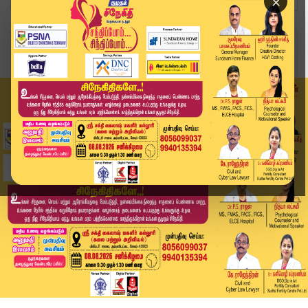
×
Home
வீடியோ ஸ்டோரி
கும்கி 2 படத்தை வெளியிட உயர்நீதிமன்றம் அனுமதி |...