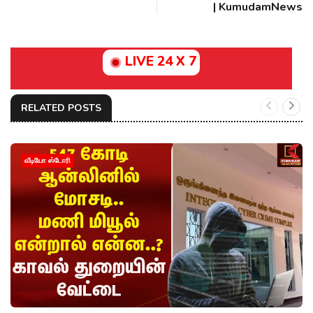
| KumudamNews
LIVE 24 X 7
RELATED POSTS
வீடியோ ஸ்டோரி