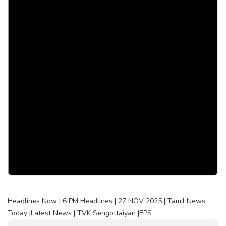
Headlines Now | 6 PM Headlines | 27 NOV 2025 | Tamil News
Today |Latest News | TVK Sengottaiyan |EPS