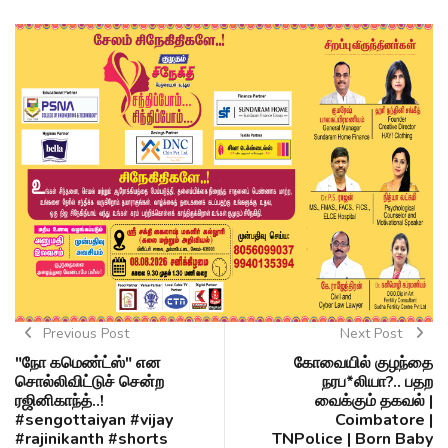
Previous Post
Next Post
"நோ கமெண்ட்ஸ்" என
கோவையில் குழந்தை
சொல்லிவிட்டுச் சென்ற
நரப*லியா?.. பதற
ரஜினிகாந்த்..!
வைக்கும் தகவல் |
#sengottaiyan #vijay
Coimbatore |
#rajinikanth #shorts
TNPolice | Born Baby