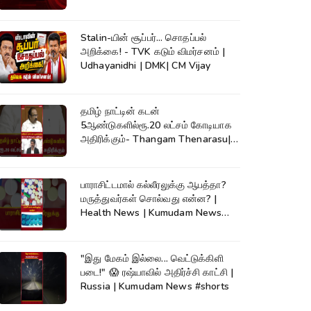
Stalin-யின் சூப்பர்... சொதப்பல்
அறிக்கை! - TVK கடும் விமர்சனம் |
Udhayanidhi | DMK| CM Vijay
தமிழ் நாட்டின் கடன்
5ஆண்டுகளில்ரூ.20 லட்சம் கோடியாக
அதிரிக்கும்- Thangam Thenarasu|
CM Vijay #shorts
பாராசிட்டமால் கல்லீரலுக்கு ஆபத்தா?
மருத்துவர்கள் சொல்வது என்ன? |
Health News | Kumudam News
#shorts
"இது மேகம் இல்லை... வெட்டுக்கிளி
படை!" 😱 ரஷ்யாவில் அதிர்ச்சி காட்சி |
Russia | Kumudam News #shorts