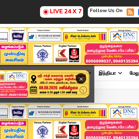
Follow Us On
LIVE 24 X 7
ு
சினிமா
அரசியல்
விளையாட்டு
இந்தியா
மேல
×
ிவிட்டுச் சென்ற ரஜினிகாந...