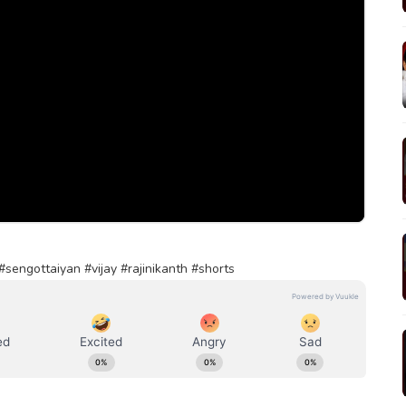
#sengottaiyan #vijay #rajinikanth #shorts