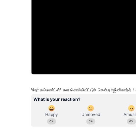
"நோ கமெண்ட்ஸ்" என சொல்லிவிட்டுச் சென்ற ரஜினிகாந்த்..! 