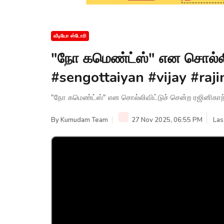
வீடியோ ஸ்டோரி
"நோ கமெண்ட்ஸ்" என சொல்லிவி
#sengottaiyan #vijay #raji
"நோ கமெண்ட்ஸ்" என சொல்லிவிட்டுச் சென்ற ரஜினிகாந்த்
By
Kumudam Team
27 Nov 2025, 06:55 PM
Las