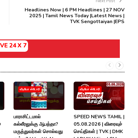
Next Post
Headlines Now | 6 PM Headlines | 27 NOV
2025 | Tamil News Today |Latest News |
TVK Sengottaiyan |EPS
IVE 24 X 7
வீடியோ ஸ்டோரி
வீடியோ ஸ்டோரி
பாராசிட்டமால்
SPEED NEWS TAMIL |
T

கல்லீரலுக்கு ஆபத்தா?
05.08.2026 | விரைவுச்
A
மருத்துவர்கள் சொல்வது
செய்திகள் | TVK | DMK
தல