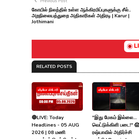
Previous Post
கோயில் நிலத்தில் உள்ள ஆக்கிரமிப்புகளுக்கு சீல்..
அறநிலையத்துறை அதிகாரிகள் அதிரடி | Karur |
Jothimani
L
RELATED POSTS
வீடியோ ஸ்டோரி
வீடியோ ஸ்டோரி
🔴LIVE: Today
"இது மேகம் இல்லை...
Headlines - 05 AUG
வெட்டுக்கிளி படை!" 
2026 | 08 மணி
ரஷ்யாவில் அதிர்ச்சி