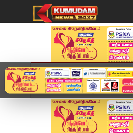
முகப்பு
விளையாட்டு
அண்மை
தமிழ்நாட
Home
வீடியோ ஸ்டோரி
"நோ கமெண்ட்ஸ்" என சொல்ல