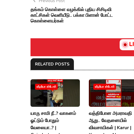
Previous Post
தங்கம் கொள்ளை வழக்கில் புதிய சிசிடிவி
காட்சிகள் வெளியீடு.. பக்கா பிளான் போட்ட
கொள்ளையர்கள்
L
RELATED POSTS
வீடியோ ஸ்டோரி
வீடியோ ஸ்டோரி
யாரு சாமி நீ..? வாகனம்
வத்திபோன அமராவதி
ஓட்டும் போதும்
ஆறு.. வேதனையில்
வேலையா..? |
விவசாயிகள் | Karur |