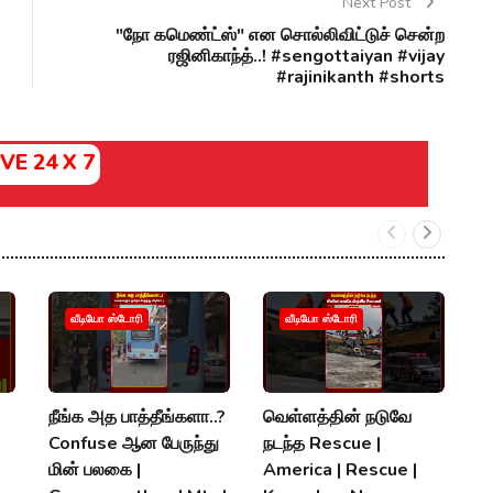
Next Post
"நோ கமெண்ட்ஸ்" என சொல்லிவிட்டுச் சென்ற
ரஜினிகாந்த்..! #sengottaiyan #vijay
#rajinikanth #shorts
IVE 24 X 7
வீடியோ ஸ்டோரி
வீடியோ ஸ்டோரி
நீங்க அத பாத்தீங்களா..?
வெள்ளத்தின் நடுவே

Confuse ஆன பேருந்து
நடந்த Rescue |
H
மின் பலகை |
America | Rescue |
2