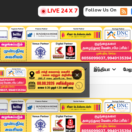
Follow Us On
LIVE 24 X 7
ு
சினிமா
அரசியல்
விளையாட்டு
இந்தியா
மேல
×
ிரமிப்புகளுக்கு சீல்....