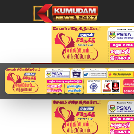
முகப்பு
விளையாட்டு
அண்மை
தமிழ்நாட
Home
வீடியோ ஸ்டோரி
கோயில் நிலத்தில் உள்ள ஆக்க