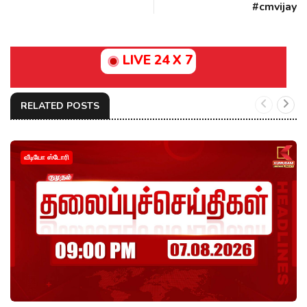
#cmvijay
LIVE 24 X 7
RELATED POSTS
வீடியோ ஸ்டோரி