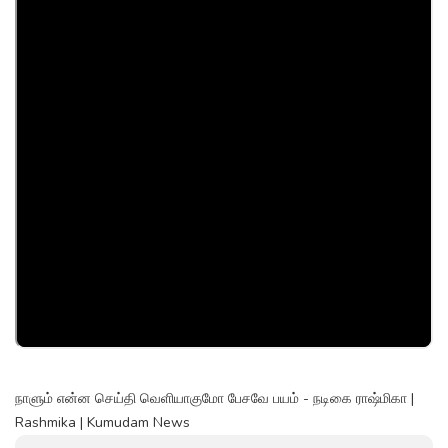
நாளும் என்ன செய்தி வெளியாகுமோ பேசவே பயம் - நடிகை ராஷ்மிகா |
Rashmika | Kumudam News