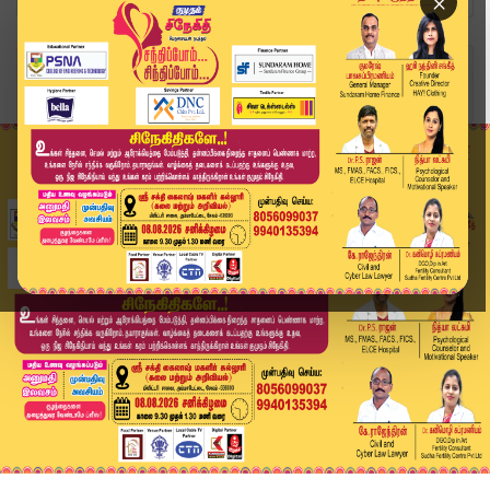
×
Home
வீடியோ ஸ்டோரி
நாளும் என்ன செய்தி வெளியாகுமோ பேசவே பயம் - நடிக...