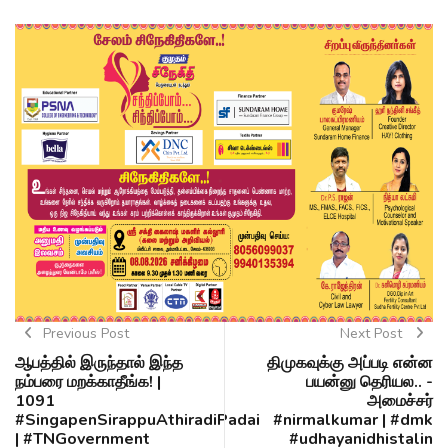
Previous Post
Next Post
ஆபத்தில் இருந்தால் இந்த
திமுகவுக்கு அப்படி என்ன
நம்பரை மறக்காதீங்க! |
பயன்னு தெரியல.. -
1091
அமைச்சர்
#SingapenSirappuAthiradiPadai
#nirmalkumar | #dmk
| #TNGovernment
#udhayanidhistalin