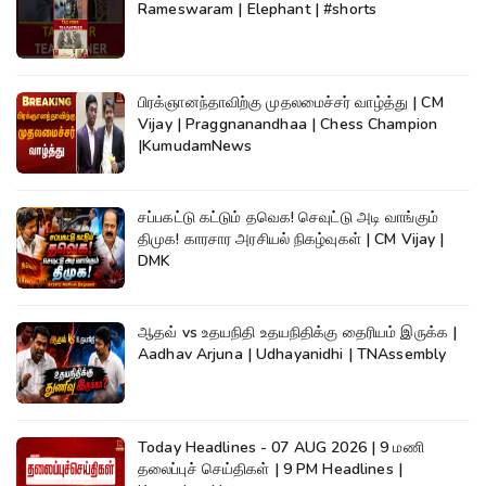
Rameswaram | Elephant | #shorts
பிரக்ஞானந்தாவிற்கு முதலமைச்சர் வாழ்த்து | CM
Vijay | Praggnanandhaa | Chess Champion
|KumudamNews
சப்பகட்டு கட்டும் தவெக! செவுட்டு அடி வாங்கும்
திமுக! காரசார அரசியல் நிகழ்வுகள் | CM Vijay |
DMK
ஆதவ் vs உதயநிதி உதயநிதிக்கு தைரியம் இருக்க |
Aadhav Arjuna | Udhayanidhi | TNAssembly
Today Headlines - 07 AUG 2026 | 9 மணி
தலைப்புச் செய்திகள் | 9 PM Headlines |